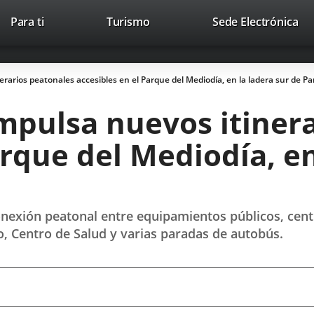
Este
En
Para ti
Turismo
Sede Electrónica
Accesibilidad
Trabaja con nosotros
Contac
enlace
a
se
un
abrirá
apl
rarios peatonales accesibles en el Parque del Mediodía, en la ladera sur de P
en
ext
una
mpulsa nuevos itinera
ventana
nueva.
arque del Mediodía, en
conexión peatonal entre equipamientos públicos, cent
co, Centro de Salud y varias paradas de autobús.