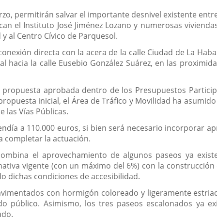
arzo, permitirán salvar el importante desnivel existente entr
ican el Instituto José Jiménez Lozano y numerosas viviendas
 y al Centro Cívico de Parquesol.
exión directa con la acera de la calle Ciudad de La Haban
al hacia la calle Eusebio González Suárez, en las proximid
a propuesta aprobada dentro de los Presupuestos Particip
ropuesta inicial, el Área de Tráfico y Movilidad ha asumido
 las Vías Públicas.
cendía a 110.000 euros, si bien será necesario incorporar
a completar la actuación.
 combina el aprovechamiento de algunos paseos ya existe
rmativa vigente (con un máximo del 6%) con la construcción
o dichas condiciones de accesibilidad.
vimentados con hormigón coloreado y ligeramente estriado
o público. Asimismo, los tres paseos escalonados ya ex
ado.