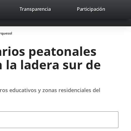
lace
Transparencia
Participación
avaHeaderSocial
Enlace
Enlace
Enlace
Recherche
to
Recherch
a
a
a
a
una
una
una
icación
aplicación
aplicación
aplicación
arquesol
erna.
externa.
externa.
externa.
rios peatonales
 la ladera sur de
ros educativos y zonas residenciales del