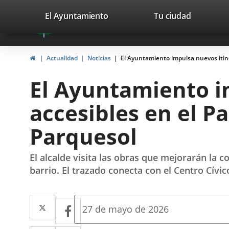
Portal
Saltar al contenido
valladolid.es
El Ayuntamiento
Tu ciudad
avaTop
Web
del
Inicio
Actualidad
Noticias
El Ayuntamiento impulsa nuevos itine
Ayuntamiento
El Ayuntamiento i
de
accesibles en el P
Valladolid
Parquesol
El alcalde visita las obras que mejorarán la 
barrio. El trazado conecta con el Centro Cívi
Twitter
Enlace
Facebook
Enlace
Fecha
27 de mayo de 2026
de
a
a
la