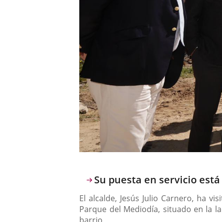
Descripción
Su puesta en servicio está 
El alcalde, Jesús Julio Carnero, ha v
Parque del Mediodía, situado en la la
barrio.