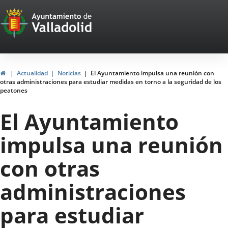
Portal
Saltar al contenido
Web
del
Ayuntamiento
Inicio
Actualidad
Noticias
El Ayuntamiento impulsa una reunión con
otras administraciones para estudiar medidas en torno a la seguridad de los
de
peatones
Valladolid
El Ayuntamiento
impulsa una reunión
con otras
administraciones
para estudiar