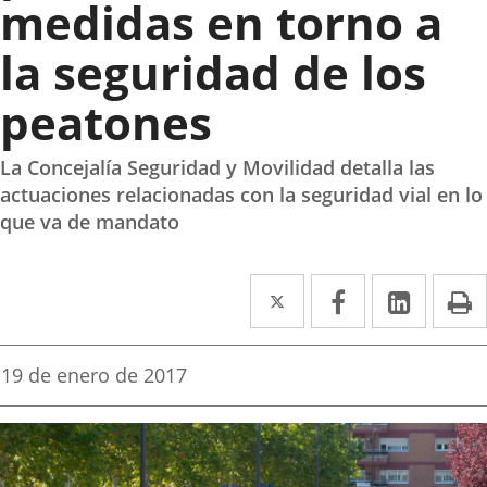
medidas en torno a
la seguridad de los
peatones
La Concejalía Seguridad y Movilidad detalla las
actuaciones relacionadas con la seguridad vial en lo
que va de mandato
Twitter
Enlace
Facebook
Enlace
Linke
Enlace
I
a
a
a
una
una
una
Fecha
19 de enero de 2017
de
aplicación
aplicación
aplica
la
noticia
externa.
externa.
extern