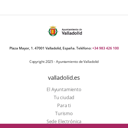
Plaza Mayor, 1. 47001 Valladolid, España. Teléfono:
+34 983 426 100
Copyright 2025 - Ayuntamiento de Valladolid
valladolid.es
El Ayuntamiento
Tu ciudad
Para ti
Este
Turismo
enlace
Enlace
Sede Electrónica