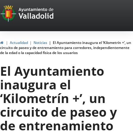
Portal
Saltar al contenido
Web
del
Ayuntamiento
Inicio
Actualidad
Noticias
El Ayuntamiento inaugura el ‘Kilometrín +’, un
circuito de paseo y de entrenamiento para corredores, independientemente
de
de la edad o la capacidad física de los usuarios
Valladolid
El Ayuntamiento
inaugura el
‘Kilometrín +’, un
circuito de paseo y
de entrenamiento