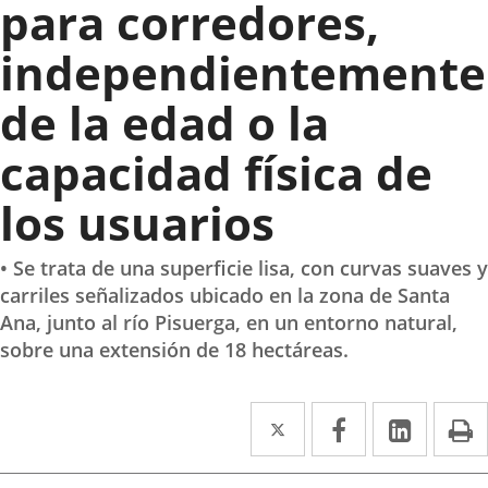
para corredores,
independientemente
de la edad o la
capacidad física de
los usuarios
• Se trata de una superficie lisa, con curvas suaves y
carriles señalizados ubicado en la zona de Santa
Ana, junto al río Pisuerga, en un entorno natural,
sobre una extensión de 18 hectáreas.
Twitter
Enlace
Facebook
Enlace
Linke
Enlace
I
a
a
a