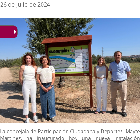
una
una
una
Fecha
26 de julio de 2024
de
aplicación
aplicación
aplica
la
noticia
externa.
externa.
extern
Descripción
La concejala de Participación Ciudadana y Deportes, Mayte
Martínez, ha inaugurado hoy una nueva instalación