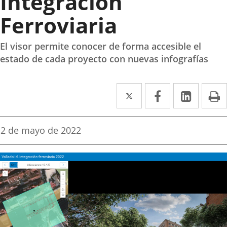
Integración
Ferroviaria
El visor permite conocer de forma accesible el
estado de cada proyecto con nuevas infografías
Twitter
Enlace
Facebook
Enlace
Linke
Enlace
I
a
a
a
una
una
una
Fecha
2 de mayo de 2022
de
aplicación
aplicación
aplica
la
noticia
externa.
externa.
extern