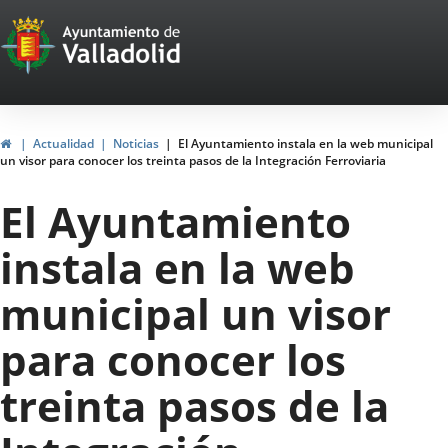
Portal
Saltar al contenido
Web
del
Ayuntamiento
Inicio
Actualidad
Noticias
El Ayuntamiento instala en la web municipal
un visor para conocer los treinta pasos de la Integración Ferroviaria
de
El Ayuntamiento
Valladolid
instala en la web
municipal un visor
para conocer los
treinta pasos de la