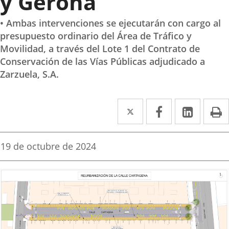
y Gerona
• Ambas intervenciones se ejecutarán con cargo al
presupuesto ordinario del Área de Tráfico y
Movilidad, a través del Lote 1 del Contrato de
Conservación de las Vías Públicas adjudicado a
Zarzuela, S.A.
Twitter
Enlace
Facebook
Enlace
Linke
Enlace
I
a
a
a
una
una
una
Fecha
19 de octubre de 2024
de
aplicación
aplicación
aplica
la
noticia
externa.
externa.
extern