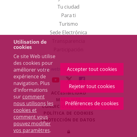
Tu ciudad
Para ti
Este
Turismo
enlace
Enlace
Sede Electrónica
se
a
Transparencia
Utilisation de
cookies
abrirá
una
Participación
Ce site Web utilise
en
aplicación
des cookies pour
una
externa.
Accepter tout cookies
Otras webs del ayuntamiento
améliorer votre
ventana
expérience de
aderSocial
ENLACE
ENLACE
ENLACE
navigation. Plus
nueva.
Rejeter tout cookies
A
A
A
d'informations
ACCESIBILIDAD
UNA
UNA
UNA
sur
comment
MAPA WEB
APLICACIÓN
APLICACIÓN
APLICACIÓN
nous utilisons les
Préférences de cookies
r
CONDICIONES LEGALES
EXTERNA.
EXTERNA.
EXTERNA.
cookies et
POLÍTICA DE COOKIES
comment vous
PROTECCIÓN DE DATOS
pouvez modifier
Toggl
vos paramètres
.
Iniciar
navig