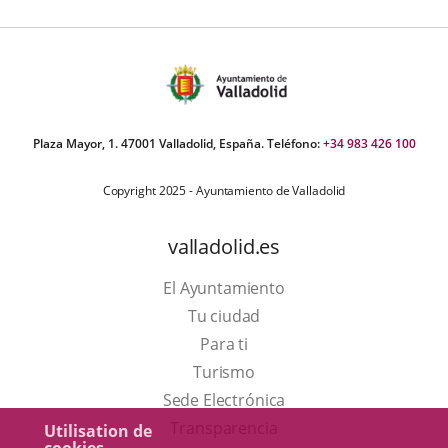
e
apositivas:
Plaza Mayor, 1. 47001 Valladolid, España. Teléfono:
+34 983 426 100
Copyright 2025 - Ayuntamiento de Valladolid
valladolid.es
El Ayuntamiento
Tu ciudad
Para ti
Este
Turismo
enlace
Enlace
Sede Electrónica
se
a
Transparencia
Utilisation de