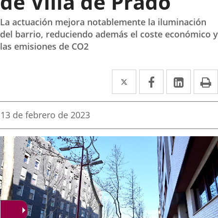
de Villa de Prado
La actuación mejora notablemente la iluminación
del barrio, reduciendo además el coste económico y
las emisiones de CO2
Twitter
Enlace
Facebook
Enlace
Linke
Enlace
I
a
a
a
una
una
una
Fecha
13 de febrero de 2023
de
aplicación
aplicación
aplica
la
noticia
externa.
externa.
extern