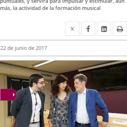
puntuales, y servirá para impulsar y estimular, aún
más, la actividad de la formación musical
Twitter
Enlace
Facebook
Enlace
Linke
Enlace
I
a
a
a
una
una
una
Fecha
22 de junio de 2017
de
aplicación
aplicación
aplica
la
noticia
externa.
externa.
extern