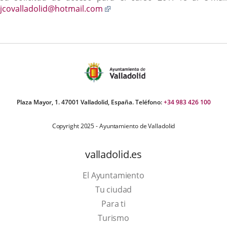
Enlace
jcovalladolid@hotmail.com
a
una
aplicación
externa.
Plaza Mayor, 1. 47001 Valladolid, España. Teléfono:
+34 983 426 100
Copyright 2025 - Ayuntamiento de Valladolid
valladolid.es
El Ayuntamiento
Tu ciudad
Para ti
Este
Turismo