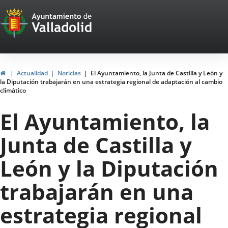
Portal
Saltar al contenido
Web
del
Ayuntamiento
Inicio
Actualidad
Noticias
El Ayuntamiento, la Junta de Castilla y León y
la Diputación trabajarán en una estrategia regional de adaptación al cambio
de
climático
Valladolid
El Ayuntamiento, la
Junta de Castilla y
León y la Diputación
trabajarán en una
estrategia regional