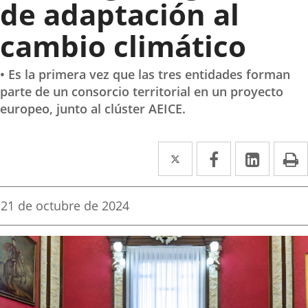
de adaptación al
cambio climático
• Es la primera vez que las tres entidades forman
parte de un consorcio territorial en un proyecto
europeo, junto al clúster AEICE.
Twitter
Enlace
Facebook
Enlace
Linke
Enlace
I
a
a
a
una
una
una
Fecha
21 de octubre de 2024
de
aplicación
aplicación
aplica
la
noticia
externa.
externa.
extern