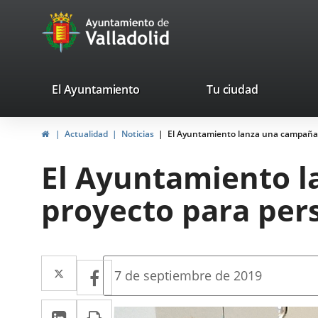
Portal
Saltar al contenido
avaTop
Web
del
Ayuntamiento
valladolid.es
El Ayuntamiento
Tu ciudad
de
Inicio
Actualidad
Noticias
El Ayuntamiento lanza una campaña 
Valladolid
El Ayuntamiento l
proyecto para pe
Twitter
Enlace
Facebook
Enlace
Fecha
7 de septiembre de 2019
de
a
a
la
LinkedIn
Enlace
Imprimir
una
noticia