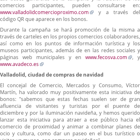
comercios participantes, pueden consultarse en:
Enlace
www.valladolidcomercioproximo.com
y a través del
a
código QR que aparece en los bonos.
una
Durante la campaña se hará promoción de la misma a
aplicación
través de carteles en los propios comercios colaboradores,
externa.
así como en los puntos de información turística y los
museos participantes, además de en las redes sociales y
Enl
páginas web municipales y en
www.fecosva.com
, y
Enlace
a
www.avadeco.es
a
un
Valladolid, ciudad de compras de navidad
una
apl
aplicación
ext
El concejal de Comercio, Mercados y Consumo, Víctor
externa.
Martín, ha valorado muy positivamente esta iniciativa de
bonos: "sabemos que estas fechas suelen ser de gran
afluencia de visitantes y turistas por el puente de
diciembre y por la iluminación navideña, y hemos querido
lanzar esta iniciativa para atraer a ese público hacia el
comercio de proximidad y animar a combinar planes de
ocio y cultura, como dar un paseo en el bus turístico o