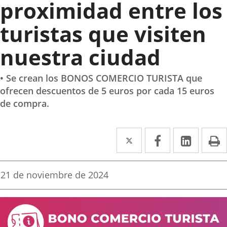
proximidad entre los
turistas que visiten
nuestra ciudad
• Se crean los BONOS COMERCIO TURISTA que
ofrecen descuentos de 5 euros por cada 15 euros
de compra.
Twitter
Enlace
Facebook
Enlace
Linke
Enlace
I
a
a
a
una
una
una
Fecha
21 de noviembre de 2024
de
aplicación
aplicación
aplica
la
noticia
externa.
externa.
extern