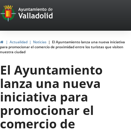
Portal
Saltar al contenido
Web
del
Ayuntamiento
Inicio
Actualidad
Noticias
El Ayuntamiento lanza una nueva iniciativa
para promocionar el comercio de proximidad entre los turistas que visiten
de
nuestra ciudad
Valladolid
El Ayuntamiento
lanza una nueva
iniciativa para
promocionar el
comercio de