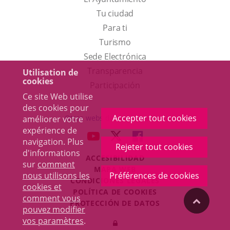
Tu ciudad
Para ti
Este
Turismo
enlace
Enlace
Sede Electrónica
se
a
Transparencia
Utilisation de
cookies
abrirá
una
Participación
Ce site Web utilise
en
aplicación
des cookies pour
una
externa.
Accepter tout cookies
Otras webs del ayuntamiento
améliorer votre
ventana
expérience de
aderSocial
ENLACE
ENLACE
ENLACE
navigation. Plus
nueva.
Rejeter tout cookies
A
A
A
d'informations
ACCESIBILIDAD
UNA
UNA
UNA
sur
comment
MAPA WEB
APLICACIÓN
APLICACIÓN
APLICACIÓN
nous utilisons les
Préférences de cookies
r
CONDICIONES LEGALES
EXTERNA.
EXTERNA.
EXTERNA.
cookies et
POLÍTICA DE COOKIES
comment vous
"Volver
PROTECCIÓN DE DATOS
pouvez modifier
Toggl
vos paramètres
.
Iniciar
navig
arriba"