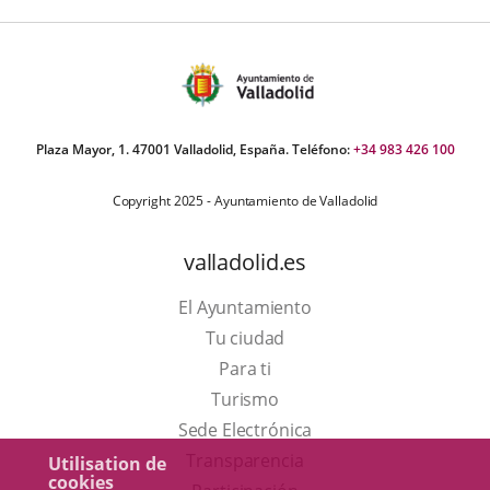
Plaza Mayor, 1. 47001 Valladolid, España. Teléfono:
+34 983 426 100
Copyright 2025 - Ayuntamiento de Valladolid
valladolid.es
El Ayuntamiento
Tu ciudad
Para ti
Este
Turismo
enlace
Enlace
Sede Electrónica
se
a
Transparencia
Utilisation de
cookies