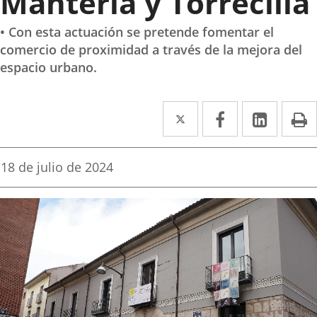
Mantería y Torrecilla
• Con esta actuación se pretende fomentar el
comercio de proximidad a través de la mejora del
espacio urbano.
Twitter
Enlace
Facebook
Enlace
Linke
Enlace
I
a
a
a
una
una
una
Fecha
18 de julio de 2024
de
aplicación
aplicación
aplica
la
noticia
externa.
externa.
extern