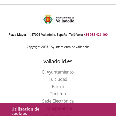
Plaza Mayor, 1. 47001 Valladolid, España. Teléfono:
+34 983 426 100
Copyright 2025 - Ayuntamiento de Valladolid
valladolid.es
El Ayuntamiento
Tu ciudad
Para ti
Este
Turismo
enlace
Enlace
Sede Electrónica
se
a
Transparencia
Utilisation de
cookies
abrirá
una
Participación