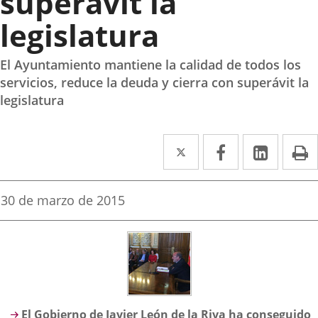
superávit la
legislatura
El Ayuntamiento mantiene la calidad de todos los
servicios, reduce la deuda y cierra con superávit la
legislatura
Twitter
Enlace
Facebook
Enlace
Linke
Enlace
I
a
a
a
una
una
una
Fecha
30 de marzo de 2015
de
aplicación
aplicación
aplica
la
noticia
externa.
externa.
extern
Descripción
El Gobierno de Javier León de la Riva ha conseguido