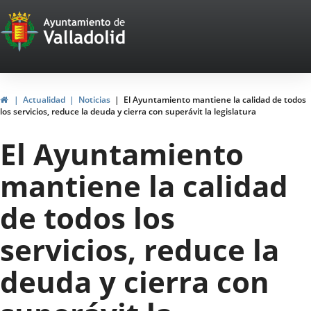
Portal
Saltar al contenido
Web
del
Ayuntamiento
Inicio
Actualidad
Noticias
El Ayuntamiento mantiene la calidad de todos
los servicios, reduce la deuda y cierra con superávit la legislatura
de
El Ayuntamiento
Valladolid
mantiene la calidad
de todos los
servicios, reduce la
deuda y cierra con