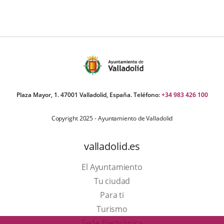
Plaza Mayor, 1. 47001 Valladolid, España. Teléfono:
+34 983 426 100
Copyright 2025 - Ayuntamiento de Valladolid
valladolid.es
El Ayuntamiento
Tu ciudad
Para ti
Este
Turismo
enlace
Enlace
Sede Electrónica