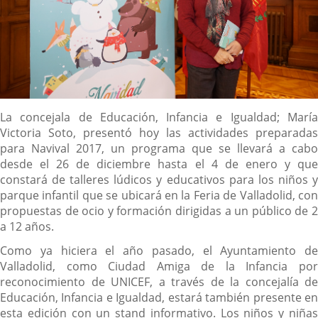
Descripción
La concejala de Educación, Infancia e Igualdad; María
Victoria Soto, presentó hoy las actividades preparadas
para Navival 2017, un programa que se llevará a cabo
desde el 26 de diciembre hasta el 4 de enero y que
constará de talleres lúdicos y educativos para los niños y
parque infantil que se ubicará en la Feria de Valladolid, con
propuestas de ocio y formación dirigidas a un público de 2
a 12 años.
Como ya hiciera el año pasado, el Ayuntamiento de
Valladolid, como Ciudad Amiga de la Infancia por
reconocimiento de UNICEF, a través de la concejalía de
Educación, Infancia e Igualdad, estará también presente en
esta edición con un stand informativo. Los niños y niñas