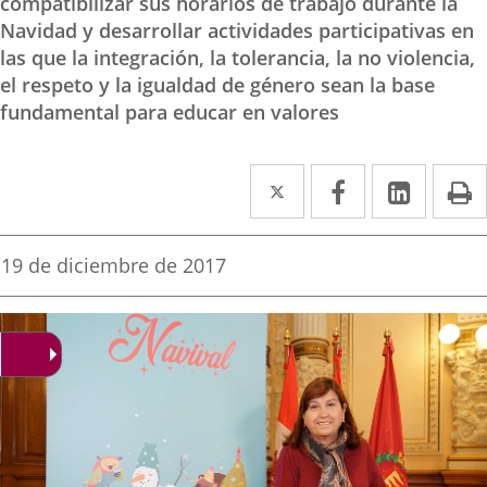
compatibilizar sus horarios de trabajo durante la
Navidad y desarrollar actividades participativas en
las que la integración, la tolerancia, la no violencia,
el respeto y la igualdad de género sean la base
fundamental para educar en valores
Twitter
Enlace
Facebook
Enlace
Linke
Enlace
I
a
a
a
una
una
una
Fecha
19 de diciembre de 2017
de
aplicación
aplicación
aplica
la
noticia
externa.
externa.
extern