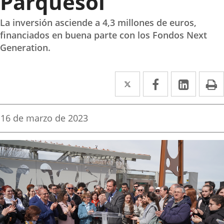
Parquesol
La inversión asciende a 4,3 millones de euros,
financiados en buena parte con los Fondos Next
Generation.
Twitter
Enlace
Facebook
Enlace
Linke
Enlace
I
a
a
a
una
una
una
Fecha
16 de marzo de 2023
de
aplicación
aplicación
aplica
la
noticia
externa.
externa.
extern