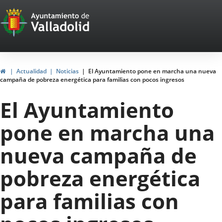
Portal
Saltar al contenido
Web
del
Ayuntamiento
Inicio
Actualidad
Noticias
El Ayuntamiento pone en marcha una nueva
campaña de pobreza energética para familias con pocos ingresos
de
El Ayuntamiento
Valladolid
pone en marcha una
nueva campaña de
pobreza energética
para familias con