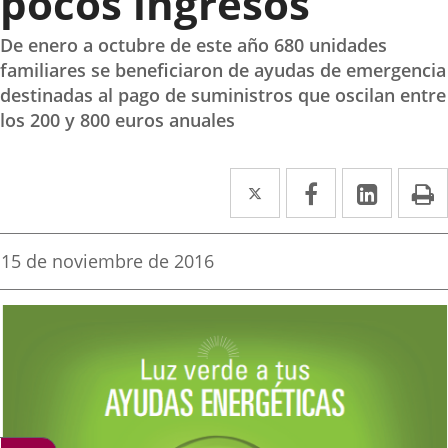
pocos ingresos
De enero a octubre de este año 680 unidades
familiares se beneficiaron de ayudas de emergencia
destinadas al pago de suministros que oscilan entre
los 200 y 800 euros anuales
Twitter
Enlace
Facebook
Enlace
Linke
Enlace
I
a
a
a
una
una
una
Fecha
15 de noviembre de 2016
de
aplicación
aplicación
aplica
la
noticia
externa.
externa.
extern