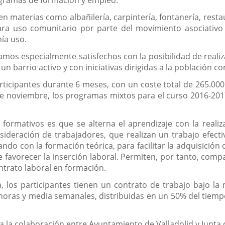
ogramas de formación y empleo.
 materias como albañilería, carpintería, fontanería, restaur
ara uso comunitario por parte del movimiento asociativo
ía uso.
mos especialmente satisfechos con la posibilidad de reali
 un barrio activo y con iniciativas dirigidas a la población 
ticipantes durante 6 meses, con un coste total de 265.000
 noviembre, los programas mixtos para el curso 2016-2017, 
 formativos es que se alterna el aprendizaje con la reali
sideración de trabajadores, que realizan un trabajo efecti
rnando con la formación teórica, para facilitar la adquisici
 favorecer la inserción laboral. Permiten, por tanto, compat
ntrato laboral en formación.
a, los participantes tienen un contrato de trabajo bajo l
horas y media semanales, distribuidas en un 50% del tiemp
a la colaboración entre Ayuntamiento de Valladolid y Junta d