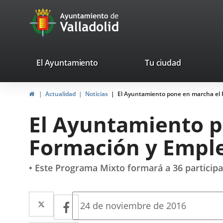
Portal
Saltar al contenido
avaTop
Web
del
Ayuntamiento
valladolid.es
El Ayuntamiento
Tu ciudad
de
Inicio
Actualidad
Noticias
El Ayuntamiento pone en marcha el 
Valladolid
El Ayuntamiento p
Formación y Emple
• Este Programa Mixto formará a 36 participan
Twitter
Enlace
Facebook
Enlace
Fecha
24 de noviembre de 2016
de
a
a