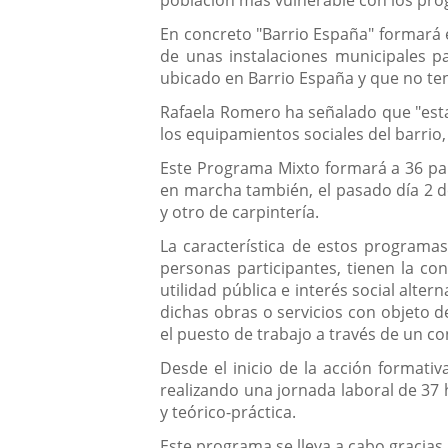
población más vulnerable con los pr
En concreto "Barrio España" formará en
de unas instalaciones municipales p
ubicado en Barrio España y que no ten
Rafaela Romero ha señalado que "esta
los equipamientos sociales del barrio,
Este Programa Mixto formará a 36 par
en marcha también, el pasado día 2 de
y otro de carpintería.
La característica de estos programas
personas participantes, tienen la con
utilidad pública e interés social alte
dichas obras o servicios con objeto de
el puesto de trabajo a través de un co
Desde el inicio de la acción formativ
realizando una jornada laboral de 37 
y teórico-práctica.
Este programa se lleva a cabo gracias 