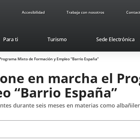
Accesibilidad
Trabaja con nosotros
Contac
Este
En
Para ti
Turismo
Sede Electrónica
enlace
a
se
u
Programa Mixto de Formación y Empleo “Barrio España”
abrirá
ap
en
ex
one en marcha el Pr
una
ventana
o “Barrio España”
nueva.
tes durante seis meses en materias como albañilería