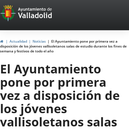
Portal
Saltar al contenido
Web
del
Ayuntamiento
Inicio
Actualidad
Noticias
El Ayuntamiento pone por primera vez a
disposición de los jóvenes vallisoletanos salas de estudio durante los fines de
de
semana y festivos de todo el año
Valladolid
El Ayuntamiento
pone por primera
vez a disposición de
los jóvenes
vallisoletanos salas