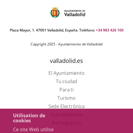
Plaza Mayor, 1. 47001 Valladolid, España. Teléfono:
+34 983 426 100
Copyright 2025 - Ayuntamiento de Valladolid
valladolid.es
El Ayuntamiento
Tu ciudad
Para ti
Este
Turismo
enlace
Enlace
Sede Electrónica
se
a
Transparencia
Utilisation de
cookies
abrirá
una
Participación
Ce site Web utilise
en
aplicación