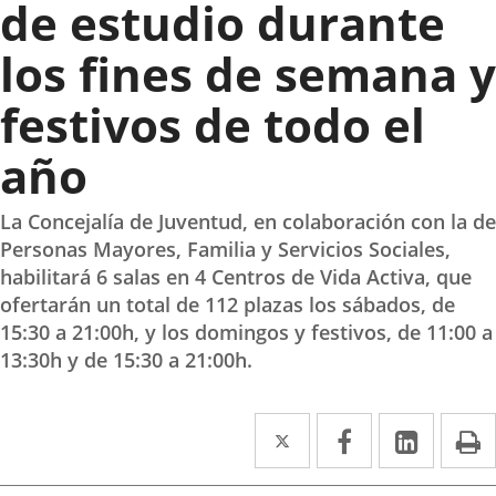
de estudio durante
los fines de semana y
festivos de todo el
año
La Concejalía de Juventud, en colaboración con la de
Personas Mayores, Familia y Servicios Sociales,
habilitará 6 salas en 4 Centros de Vida Activa, que
ofertarán un total de 112 plazas los sábados, de
15:30 a 21:00h, y los domingos y festivos, de 11:00 a
13:30h y de 15:30 a 21:00h.
Twitter
Enlace
Facebook
Enlace
Linke
Enlace
I
a
a
a