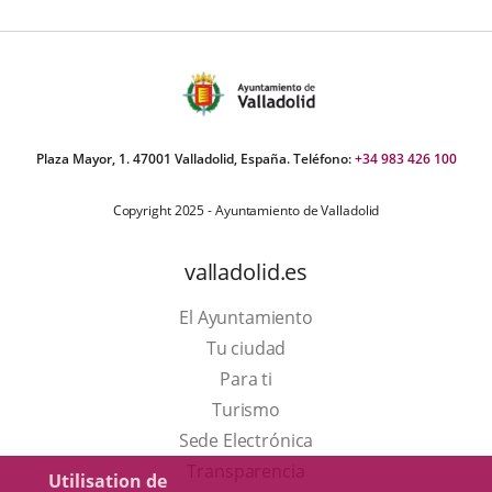
e
apositivas:
Plaza Mayor, 1. 47001 Valladolid, España. Teléfono:
+34 983 426 100
Copyright 2025 - Ayuntamiento de Valladolid
valladolid.es
El Ayuntamiento
Tu ciudad
Para ti
Este
Turismo
enlace
Enlace
Sede Electrónica
se
a
Transparencia
Utilisation de