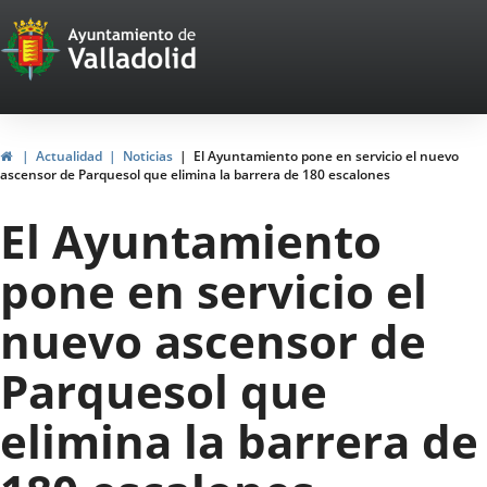
Portal
Saltar al contenido
Web
del
Ayuntamiento
Inicio
Actualidad
Noticias
El Ayuntamiento pone en servicio el nuevo
ascensor de Parquesol que elimina la barrera de 180 escalones
de
El Ayuntamiento
Valladolid
pone en servicio el
nuevo ascensor de
Parquesol que
elimina la barrera de