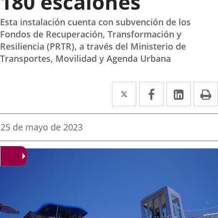
180 escalones
Esta instalación cuenta con subvención de los
Fondos de Recuperación, Transformación y
Resiliencia (PRTR), a través del Ministerio de
Transportes, Movilidad y Agenda Urbana
Twitter
Enlace
Facebook
Enlace
Linke
Enlace
I
a
a
a
una
una
una
Fecha
25 de mayo de 2023
de
aplicación
aplicación
aplica
la
noticia
externa.
externa.
extern