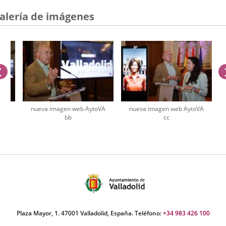
alería de imágenes
anterior
oVA
nueva imagen web AytoVA
nueva imagen web AytoVA
bb
cc
úmero
e
apositivas:
Plaza Mayor, 1. 47001 Valladolid, España. Teléfono:
+34 983 426 100