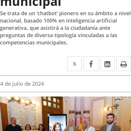
municipal
Se trata de un ‘chatbot’ pionero en su ámbito a nivel
nacional, basado 100% en inteligencia artificial
generativa, que asistirá a la ciudadanía ante
preguntas de diversa tipología vinculadas a las
competencias municipales.
Twitter
Enlace
Facebook
Enlace
Linke
Enlace
I
a
a
a
una
una
una
Fecha
4 de julio de 2024
de
aplicación
aplicación
aplica
la
noticia
externa.
externa.
extern