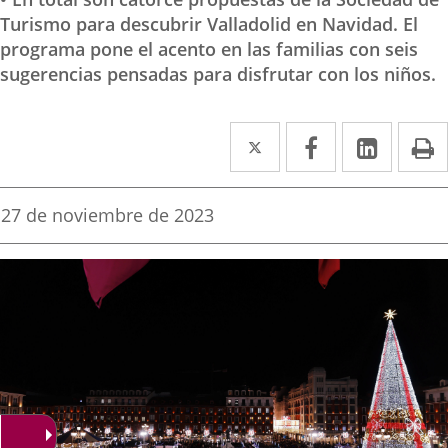
Turismo para descubrir Valladolid en Navidad. El
programa pone el acento en las familias con seis
sugerencias pensadas para disfrutar con los niños.
Twitter
Enlace
Facebook
Enlace
Linke
Enlace
I
a
a
a
una
una
una
Fecha
27 de noviembre de 2023
de
aplicación
aplicación
aplica
la
noticia
externa.
externa.
extern