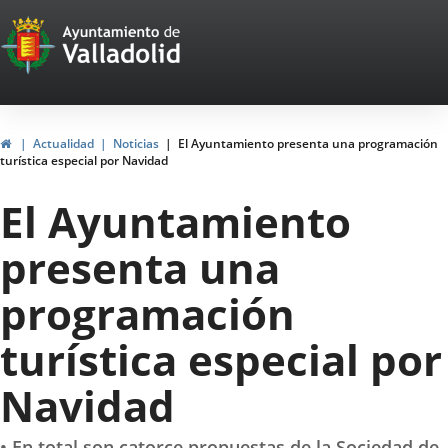
Portal
Saltar al contenido
Web
del
Ayuntamiento
Inicio
Actualidad
Noticias
El Ayuntamiento presenta una programación
turística especial por Navidad
de
El Ayuntamiento
Valladolid
presenta una
programación
turística especial por
Navidad
• En total son catorce propuestas de la Sociedad de