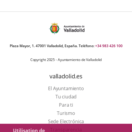
exte
Plaza Mayor, 1. 47001 Valladolid, España. Teléfono:
+34 983 426 100
Copyright 2025 - Ayuntamiento de Valladolid
valladolid.es
El Ayuntamiento
Tu ciudad
Para ti
Este
Turismo
enlace
Enlace
Sede Electrónica
se
a
Transparencia
Utilisation de