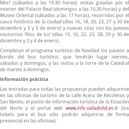
Mori’ (sábados a las 19.30 horas); visitas guiadas por el
interior del Palacio Real (domingos a las 10.30 horas) y del
Museo Oriental (sábados a las 17 horas), recorridos por el
casco histórico de la ciudad (días 16, 18, 20, 23, 27 y 30 de
diciembre y 3 y 5 de enero) y nuevas citas con los paseos
nocturnos ‘Ríos de luz’ (días 15, 16, 22, 23, 28, 29 y 30 de
diciembre y 2 y 4 de enero).
Completan el programa turístico de Navidad los paseos a
bordo del bus turístico, que tendrán lugar viernes,
sábados y domingos, y las visitas a la torre de la Catedral
de martes a domingos.
Información práctica
Las entradas para todas las propuestas pueden adquirirse
en las oficinas de turismo de la calle Acera de Recoletos y
San Benito, el punto de información turística de la Estación
Enla
del Norte y el portal web
www.info.valladolid.es
(lo
a
tickets para el bus sólo podrán adquirirse de forma
una
presencial en las oficinas).
aplic