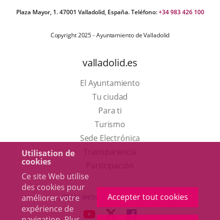
Plaza Mayor, 1. 47001 Valladolid, España. Teléfono:
+34 983 426 100
Copyright 2025 - Ayuntamiento de Valladolid
valladolid.es
El Ayuntamiento
Tu ciudad
Para ti
Este
Turismo
enlace
Enlace
Sede Electrónica
se
a
Transparencia
Utilisation de
cookies
abrirá
una
Participación
Ce site Web utilise
en
aplicación
des cookies pour
una
externa.
Accepter tout cookies
Otras webs del ayuntamiento
améliorer votre
ventana
expérience de
aderSocial
ENLACE
ENLACE
ENLACE
navigation. Plus