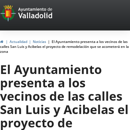
Portal
Saltar al contenido
Web
del
Ayuntamiento
Inicio
Actualidad
Noticias
El Ayuntamiento presenta a los vecinos de las
calles San Luis y Acibelas el proyecto de remodelación que se acometerá en la
de
zona
Valladolid
El Ayuntamiento
presenta a los
vecinos de las calles
San Luis y Acibelas el
proyecto de