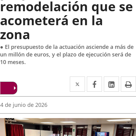
remodelación que se
acometerá en la
zona
● El presupuesto de la actuación asciende a más de
un millón de euros, y el plazo de ejecución será de
10 meses.
Twitter
Enlace
Facebook
Enlace
Linke
Enlace
I
a
a
a
una
una
una
Fecha
4 de junio de 2026
de
aplicación
aplicación
aplica
la
noticia
externa.
externa.
extern