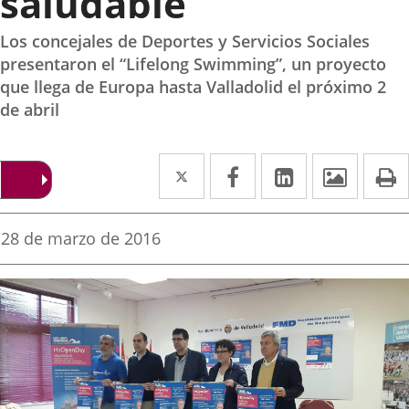
saludable
Los concejales de Deportes y Servicios Sociales
presentaron el “Lifelong Swimming”, un proyecto
que llega de Europa hasta Valladolid el próximo 2
de abril
Twitter
Enlace
Facebook
Enlace
LinkedIn
Enlace
Imáge
I
a
a
a
una
una
una
Fecha
28 de marzo de 2016
de
aplicación
aplicación
aplicación
la
noticia
externa.
externa.
externa.