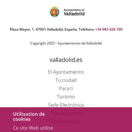
Plaza Mayor, 1. 47001 Valladolid, España. Teléfono:
+34 983 426 100
Copyright 2025 - Ayuntamiento de Valladolid
valladolid.es
El Ayuntamiento
Tu ciudad
Para ti
Este
Turismo
enlace
Enlace
Sede Electrónica
se
a
Transparencia
Utilisation de
cookies
abrirá
una
Participación
Ce site Web utilise
en
aplicación