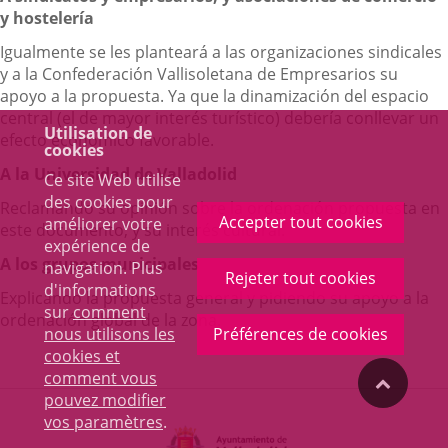
y hostelería
Igualmente se les planteará a las organizaciones sindicales
y a la Confederación Vallisoletana de Empresarios su
apoyo a la propuesta. Ya que la dinamización del espacio
central (el de mayor interés turístico) debería conllevar un
Utilisation de
efecto económico favorable.
cookies
A la Universidad de Valladolid
Ce site Web utilise
des cookies pour
Reclamando su opinión sobre la ordenación propuesta en
Accepter tout cookies
améliorer votre
este documento; y su interés cultural.
expérience de
A los grupos municipales
navigation. Plus
Rejeter tout cookies
d'informations
Explicando la propuesta general y pidiendo su apoyo a la
sur
comment
ordenación global de la zona.
nous utilisons les
Préférences de cookies
cookies et
comment vous
"Volver
pouvez modifier
Toggl
vos paramètres
.
navig
arriba"