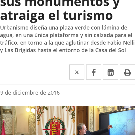
sus monumentos y
atraiga el turismo
Urbanismo diseña una plaza verde con lámina de
agua, en una única plataforma y sin calzada para el
tráfico, en torno a la que aglutinar desde Fabio Nelli
y Las Brígidas hasta el entorno de la Casa del Sol
Twitter
Enlace
Facebook
Enlace
Linke
Enlace
I
a
a
a
una
una
una
Fecha
9 de diciembre de 2016
de
aplicación
aplicación
aplica
la
noticia
externa.
externa.
extern