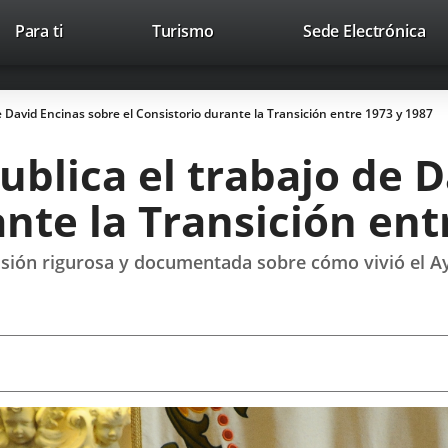
Este
En
Para ti
Turismo
Sede Electrónica
Accesibilidad
Trabaja con nosotros
Contac
enlace
a
se
un
abrirá
apl
e David Encinas sobre el Consistorio durante la Transición entre 1973 y 1987
en
ext
una
blica el trabajo de 
ventana
nueva.
ante la Transición ent
 visión rigurosa y documentada sobre cómo vivió el A