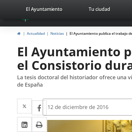
Portal
Saltar al contenido
valladolid.es
El Ayuntamiento
Tu ciudad
avaTop
Web
del
Inicio
Actualidad
Noticias
El Ayuntamiento publica el trabajo d
Ayuntamiento
El Ayuntamiento pu
de
el Consistorio dur
Valladolid
La tesis doctoral del historiador ofrece una
de España
Twitter
Enlace
Facebook
Enlace
Fecha
12 de diciembre de 2016
de
a
a
la
LinkedIn
Enlace
Imprimir
una
noticia
una
a