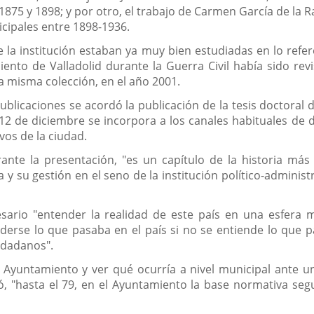
re 1875 y 1898; y por otro, el trabajo de Carmen García de la 
nicipales entre 1898-1936.
de la institución estaban ya muy bien estudiadas en lo ref
iento de Valladolid durante la Guerra Civil había sido rev
a misma colección, en el año 2001.
ublicaciones se acordó la publicación de la tesis doctoral 
12 de diciembre se incorpora a los canales habituales de dis
vos de la ciudad.
rante la presentación, "es un capítulo de la historia más
a y su gestión en el seno de la institución político-adminis
sario "entender la realidad de este país en una esfera 
derse lo que pasaba en el país si no se entiende lo que pa
udadanos".
al Ayuntamiento y ver qué ocurría a nivel municipal ante
, "hasta el 79, en el Ayuntamiento la base normativa seguí