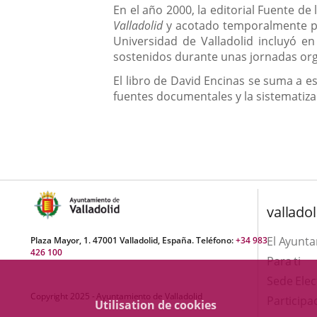
En el año 2000, la editorial Fuente de
Valladolid
y acotado temporalmente por
Universidad de Valladolid incluyó e
sostenidos durante unas jornadas organ
El libro de David Encinas se suma a est
fuentes documentales y la sistematizac
valladol
El Ayunt
Plaza Mayor, 1. 47001 Valladolid, España. Teléfono:
+34 983
426 100
Para ti
Sede Elec
Copyright 2025 - Ayuntamiento de Valladolid
Participa
Utilisation de cookies