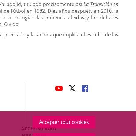
Valladolid, titulado precisamente así
La Transición en
 de Fútbol en 1982. Diez años después, en 2010, la
que se recogían las ponencias leídas y los debates
l Olvido.
la precisión y la solidez que implica el estudio de las
avaHeaderSocial
ENLACE
ENLACE
ENLACE
A
A
A
UNA
UNA
UNA
APLICACIÓN
APLICACIÓN
APLICACIÓN
EXTERNA.
EXTERNA.
EXTERNA.
Accepter tout cookies
Menú
ACCESIBILIDAD
Legal
MAPA WEB