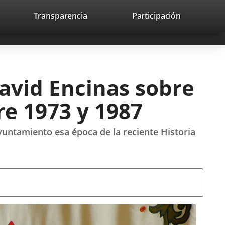
lace
Transparencia
Participación
avaHeaderSocial
Enlace
Enlace
Enlace
Recherche
to
Recherch
a
a
a
a
una
una
una
icación
aplicación
aplicación
aplicación
erna.
externa.
externa.
externa.
David Encinas sobre
re 1973 y 1987
yuntamiento esa época de la reciente Historia