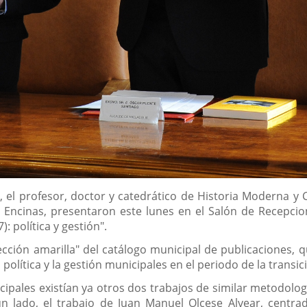
e, el profesor, doctor y catedrático de Historia Moderna 
 Encinas, presentaron este lunes en el Salón de Recepcio
): política y gestión".
olección amarilla" del catálogo municipal de publicaciones,
 política y la gestión municipales en el periodo de la trans
cipales existían ya otros dos trabajos de similar metodolo
 un lado, el trabajo de Juan Manuel Olcese Alvear, centra