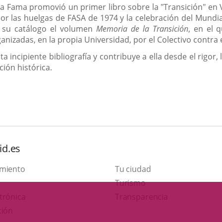
 la Fama promovió un primer libro sobre la "Transición" en 
 las huelgas de FASA de 1974 y la celebración del Mundial
n su catálogo el volumen
Memoria de la Transición
, en el 
izadas, en la propia Universidad, por el Colectivo contra e
a incipiente bibliografía y contribuye a ella desde el rigor, 
ión histórica.
id.es
amiento
Tu ciudad
Este
Turismo
Enlace
enlace
trónica
Transparencia
a
se
ción