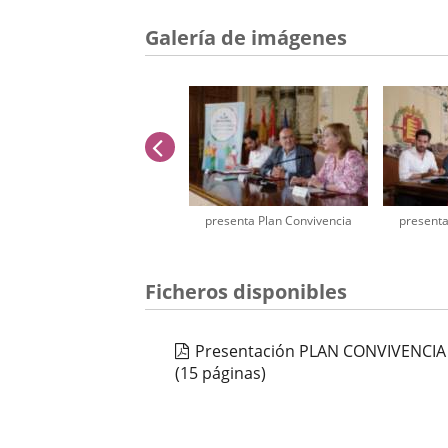
Galería de imágenes
anterior
presenta Plan Convivencia
presenta
Número
Ficheros disponibles
de
diapositivas:
2
Presentación PLAN CONVIVENCIA -
(15 páginas)