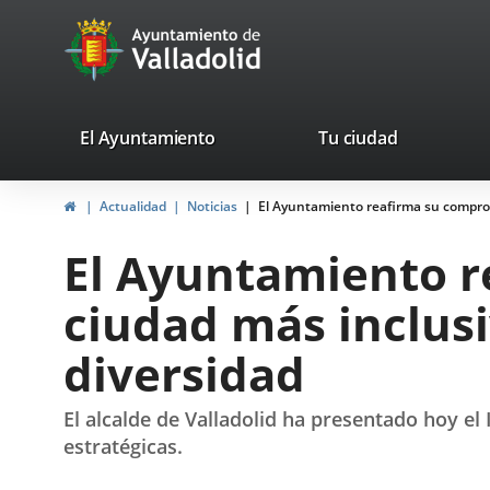
Portal
Saltar al contenido
avaTop
Web
del
Ayuntamiento
valladolid.es
El Ayuntamiento
Tu ciudad
de
Inicio
Actualidad
Noticias
El Ayuntamiento reafirma su comprom
Valladolid
El Ayuntamiento r
ciudad más inclusi
diversidad
El alcalde de Valladolid ha presentado hoy el
estratégicas.