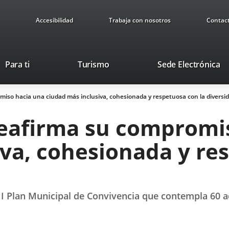
Accesibilidad
Trabaja con nosotros
Contac
Este
En
Para ti
Turismo
Sede Electrónica
enlace
a
se
u
iso hacia una ciudad más inclusiva, cohesionada y respetuosa con la diversi
abrirá
ap
en
ex
eafirma su compromi
una
ventana
va, cohesionada y re
nueva.
 II Plan Municipal de Convivencia que contempla 60 a