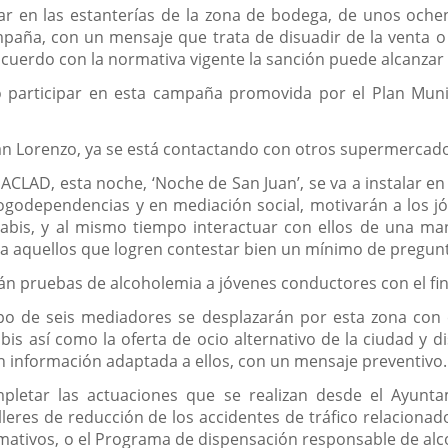
car en las estanterías de la zona de bodega, de unos och
mpaña, con un mensaje que trata de disuadir de la venta o
uerdo con la normativa vigente la sanción puede alcanzar 
participar en esta campaña promovida por el Plan Munic
e San Lorenzo, ya se está contactando con otros supermerca
 ACLAD, esta noche, ‘Noche de San Juan’, se va a instalar e
dependencias y en mediación social, motivarán a los jóve
abis, y al mismo tiempo interactuar con ellos de una ma
 a aquellos que logren contestar bien un mínimo de pregun
n pruebas de alcoholemia a jóvenes conductores con el fin d
po de seis mediadores se desplazarán por esta zona con el 
bis así como la oferta de ocio alternativo de la ciudad y d
n información adaptada a ellos, con un mensaje preventivo.
letar las actuaciones que se realizan desde el Ayunt
lleres de reducción de los accidentes de tráfico relacionad
mativos, o el Programa de dispensación responsable de alco