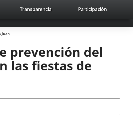
lace
Transparencia
Participación
avaHeaderSocial
Enlace
Enlace
Enlace
Recherche
to
Recherch
a
a
a
a
una
una
una
icación
aplicación
aplicación
aplicación
n Juan
erna.
externa.
externa.
externa.
e prevención del
 las fiestas de