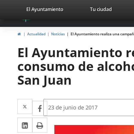
Portal
Saltar al contenido
valladolid.es
El Ayuntamiento
Tu ciudad
avaTop
Web
del
Inicio
Actualidad
Noticias
El Ayuntamiento realiza una campaña 
Ayuntamiento
El Ayuntamiento r
de
consumo de alcohol
Valladolid
San Juan
Twitter
Enlace
Facebook
Enlace
Fecha
23 de junio de 2017
de
a
a
la
LinkedIn
Enlace
Imprimir
una
noticia
una
a