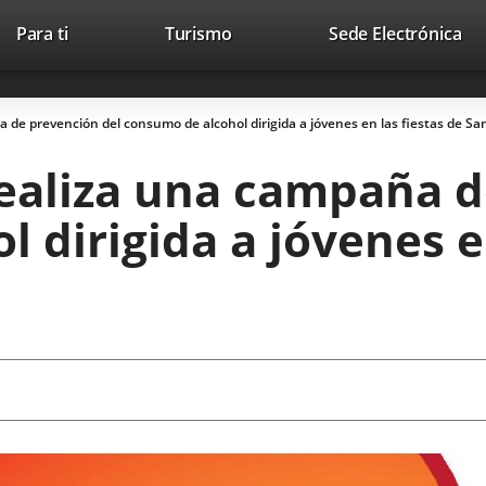
Este
En
Para ti
Turismo
Sede Electrónica
Accesibilidad
Trabaja con nosotros
Contac
enlace
a
se
un
abrirá
apl
de prevención del consumo de alcohol dirigida a jóvenes en las fiestas de Sa
en
ext
una
ealiza una campaña d
ventana
nueva.
 dirigida a jóvenes en