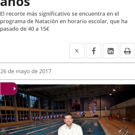
años
El recorte más significativo se encuentra en el
programa de Natación en horario escolar, que ha
pasado de 40 a 15€
Twitter
Enlace
Facebook
Enlace
Linke
Enlace
I
a
a
a
una
una
una
Fecha
26 de mayo de 2017
de
aplicación
aplicación
aplica
la
noticia
externa.
externa.
extern