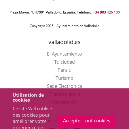
Plaza Mayor, 1. 47001 Valladolid, España. Teléfono:
+34 983 426 100
Copyright 2025 - Ayuntamiento de Valladolid
valladolid.es
El Ayuntamiento
Tu ciudad
Para ti
Este
Turismo
enlace
Enlace
Sede Electrónica
se
a
Transparencia
Utilisation de
cookies
abrirá
una
Participación
Ce site Web utilise
en
aplicación
des cookies pour
una
externa.
Accepter tout cookies
Otras webs del ayuntamiento
améliorer votre
ventana
expérience de