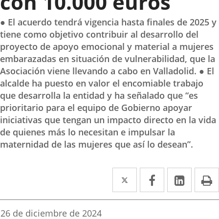
con 10.000 euros
● El acuerdo tendrá vigencia hasta finales de 2025 y
tiene como objetivo contribuir al desarrollo del
proyecto de apoyo emocional y material a mujeres
embarazadas en situación de vulnerabilidad, que la
Asociación viene llevando a cabo en Valladolid. ● El
alcalde ha puesto en valor el encomiable trabajo
que desarrolla la entidad y ha señalado que “es
prioritario para el equipo de Gobierno apoyar
iniciativas que tengan un impacto directo en la vida
de quienes más lo necesitan e impulsar la
maternidad de las mujeres que así lo desean”.
Twitter
Enlace
Facebook
Enlace
Linke
Enlace
I
a
a
a
una
una
una
Fecha
26 de diciembre de 2024