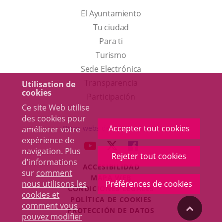
El Ayuntamiento
Tu ciudad
Para ti
Este
Turismo
enlace
Enlace
Sede Electrónica
se
a
Transparencia
Utilisation de
cookies
abrirá
una
Participación
Ce site Web utilise
en
aplicación
des cookies pour
una
externa.
Accepter tout cookies
Otras webs del ayuntamiento
améliorer votre
ventana
expérience de
aderSocial
ENLACE
ENLACE
ENLACE
navigation. Plus
nueva.
Rejeter tout cookies
A
A
A
d'informations
ACCESIBILIDAD
UNA
UNA
UNA
sur
comment
MAPA WEB
APLICACIÓN
APLICACIÓN
APLICACIÓN
nous utilisons les
Préférences de cookies
r
CONDICIONES LEGALES
EXTERNA.
EXTERNA.
EXTERNA.
cookies et
POLÍTICA DE COOKIES
comment vous
"Volver
PROTECCIÓN DE DATOS
pouvez modifier
Toggl