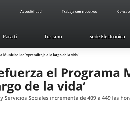
Accesibilidad
Trabaja con nosotros
Contac
Este
En
Para ti
Turismo
Sede Electrónica
enlace
a
se
u
Municipal de ‘Aprendizaje a lo largo de la vida’
abrirá
ap
en
ex
efuerza el Programa 
una
ventana
argo de la vida’
nueva.
 y Servicios Sociales incrementa de 409 a 449 las h