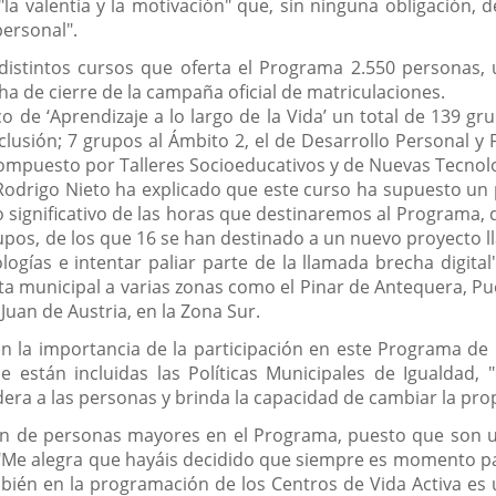
la valentía y la motivación" que, sin ninguna obligación,
personal".
s distintos cursos que oferta el Programa 2.550 personas
ha de cierre de la campaña oficial de matriculaciones.
o de ‘Aprendizaje a lo largo de la Vida’ un total de 139 gr
clusión; 7 grupos al Ámbito 2, el de Desarrollo Personal 
compuesto por Talleres Socioeducativos y de Nuevas Tecnol
l Rodrigo Nieto ha explicado que este curso ha supuesto un
ignificativo de las horas que destinaremos al Programa, 
upos, de los que 16 se han destinado a un nuevo proyecto ll
ogías e intentar paliar parte de la llamada brecha digita
a municipal a varias zonas como el Pinar de Antequera, Pue
Juan de Austria, en la Zona Sur.
o en la importancia de la participación en este Programa 
de están incluidas las Políticas Municipales de Igualdad
a a las personas y brinda la capacidad de cambiar la propi
ón de personas mayores en el Programa, puesto que son un
. "Me alegra que hayáis decidido que siempre es momento p
bién en la programación de los Centros de Vida Activa es