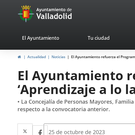
Portal
Saltar al contenido
avaTop
Web
del
Ayuntamiento
valladolid.es
El Ayuntamiento
Tu ciudad
de
Inicio
Actualidad
Noticias
El Ayuntamiento refuerza el Programa 
Valladolid
El Ayuntamiento r
‘Aprendizaje a lo l
• La Concejalía de Personas Mayores, Familia
respecto a la convocatoria anterior.
Twitter
Enlace
Facebook
Enlace
Fecha
25 de octubre de 2023