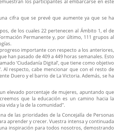
 demuestran los participantes al embarcarse en este
, una cifra que se prevé que aumente ya que se ha
upos, de los cuales 22 pertenecen al Ámbito 1, el de
y Formación Permanente y, por último, 111 grupos al
ogías.
 progreso importante con respecto a los anteriores,
que han pasado de 409 a 449 horas semanales. Esto
amado ‘Ciudadanía Digital’, que tiene como objetivo
l". Al respecto, cabe mencionar que con el resto de
nte Duero y el barrio de La Victoria. Además, se ha
de un elevado porcentaje de mujeres, apuntando que
, "creemos que la educación es un camino hacia la
a vida y la de la comunidad".
a de las prioridades de la Concejalía de Personas
ara aprender y crecer. Vuestra intensa y continuada
 una inspiración para todos nosotros, demostrando