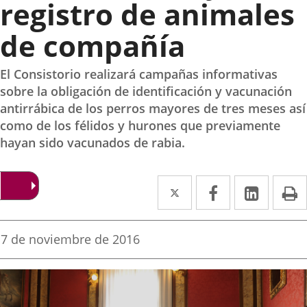
registro de animales
de compañía
El Consistorio realizará campañas informativas
sobre la obligación de identificación y vacunación
antirrábica de los perros mayores de tres meses así
como de los félidos y hurones que previamente
hayan sido vacunados de rabia.
Twitter
Enlace
Facebook
Enlace
Linke
Enlace
I
a
a
a
una
una
una
Fecha
7 de noviembre de 2016
de
aplicación
aplicación
aplica
la
noticia
externa.
externa.
extern