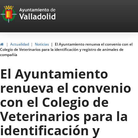
Portal
Saltar al contenido
Web
del
Ayuntamiento
Inicio
Actualidad
Noticias
El Ayuntamiento renueva el convenio con el
Colegio de Veterinarios para la identificación y registro de animales de
de
compañía
Valladolid
El Ayuntamiento
renueva el convenio
con el Colegio de
Veterinarios para la
identificación y