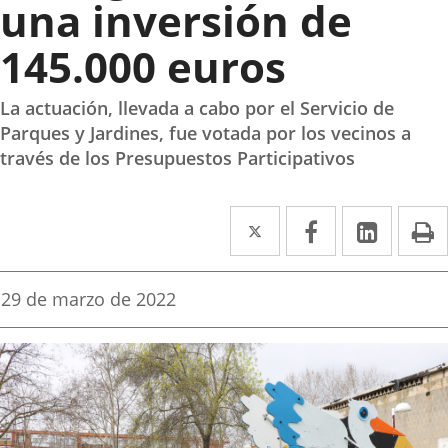
una inversión de
145.000 euros
La actuación, llevada a cabo por el Servicio de
Parques y Jardines, fue votada por los vecinos a
través de los Presupuestos Participativos
Twitter
Enlace
Facebook
Enlace
Linke
Enlace
I
a
a
a
una
una
una
Fecha
29 de marzo de 2022
de
aplicación
aplicación
aplica
la
noticia
externa.
externa.
extern