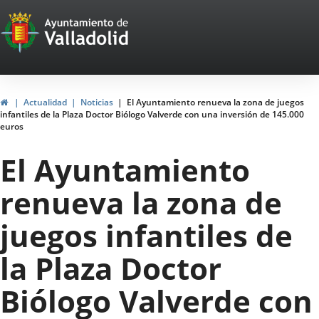
Portal
Saltar al contenido
Web
del
Ayuntamiento
Inicio
Actualidad
Noticias
El Ayuntamiento renueva la zona de juegos
infantiles de la Plaza Doctor Biólogo Valverde con una inversión de 145.000
de
euros
Valladolid
El Ayuntamiento
renueva la zona de
juegos infantiles de
la Plaza Doctor
Biólogo Valverde con