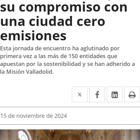
su compromiso con
una ciudad cero
emisiones
Esta jornada de encuentro ha aglutinado por
primera vez a las más de 150 entidades que
apuestan por la sostenibilidad y se han adherido a
la Misión Valladolid.
Twitter
Enlace
Facebook
Enlace
Linke
Enlace
I
a
a
a
una
una
una
Fecha
15 de noviembre de 2024
de
aplicación
aplicación
aplica
la
noticia
externa.
externa.
extern