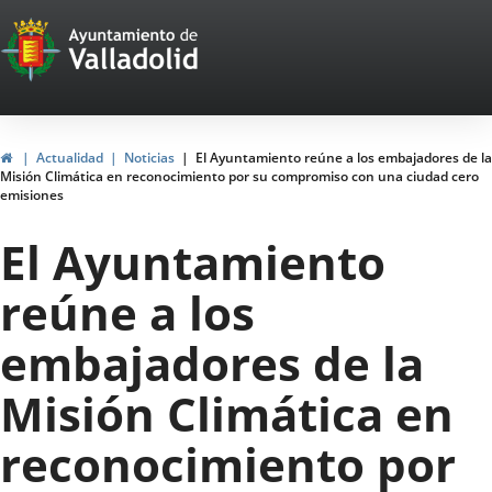
Portal
Saltar al contenido
Web
del
Ayuntamiento
Inicio
Actualidad
Noticias
El Ayuntamiento reúne a los embajadores de la
Misión Climática en reconocimiento por su compromiso con una ciudad cero
de
emisiones
Valladolid
El Ayuntamiento
reúne a los
embajadores de la
Misión Climática en
reconocimiento por