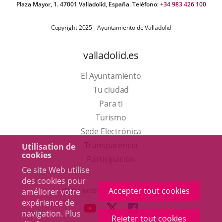
Plaza Mayor, 1. 47001 Valladolid, España. Teléfono:
+34 983 426 100
Copyright 2025 - Ayuntamiento de Valladolid
valladolid.es
El Ayuntamiento
Tu ciudad
Para ti
Este
Turismo
enlace
Enlace
Sede Electrónica
se
a
Transparencia
Utilisation de
cookies
abrirá
una
Participación
Ce site Web utilise
en
aplicación
des cookies pour
una
externa.
Accepter tout cookies
Otras webs del ayuntamiento
améliorer votre
ventana
expérience de
aderSocial
ENLACE
ENLACE
ENLACE
navigation. Plus
nueva.
Rejeter tout cookies
A
A
A