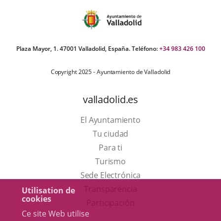
Plaza Mayor, 1. 47001 Valladolid, España. Teléfono:
+34 983 426 100
Copyright 2025 - Ayuntamiento de Valladolid
valladolid.es
El Ayuntamiento
Tu ciudad
Para ti
Este
Turismo
enlace
Enlace
Sede Electrónica
se
a
Transparencia
Utilisation de
cookies
abrirá
una
Participación
Ce site Web utilise
en
aplicación