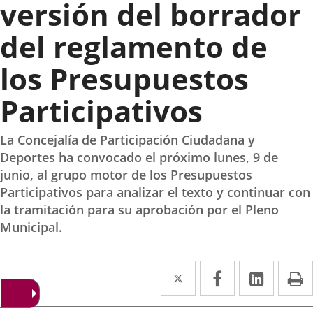
versión del borrador
del reglamento de
los Presupuestos
Participativos
La Concejalía de Participación Ciudadana y
Deportes ha convocado el próximo lunes, 9 de
junio, al grupo motor de los Presupuestos
Participativos para analizar el texto y continuar con
la tramitación para su aprobación por el Pleno
Municipal.
Twitter
Enlace
Facebook
Enlace
Linke
Enlace
I
a
a
a