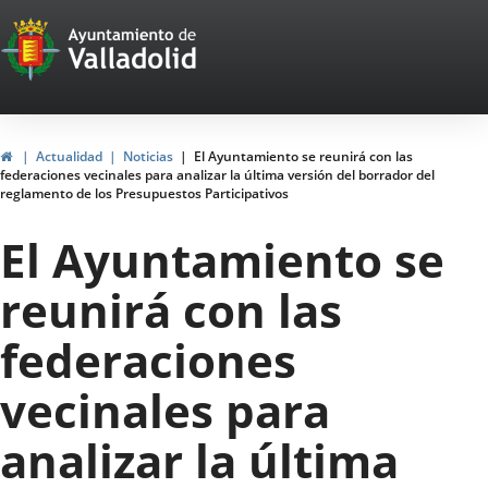
Portal
Saltar al contenido
Web
del
Ayuntamiento
Inicio
Actualidad
Noticias
El Ayuntamiento se reunirá con las
federaciones vecinales para analizar la última versión del borrador del
de
reglamento de los Presupuestos Participativos
Valladolid
El Ayuntamiento se
reunirá con las
federaciones
vecinales para
analizar la última