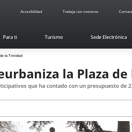
Accesibilidad
Trabaja con nosotros
Contac
Este
En
Para ti
Turismo
Sede Electrónica
enlace
a
se
u
de la Trinidad
abrirá
ap
en
ex
urbaniza la Plaza de 
una
ventana
nueva.
ticipativos que ha contado con un presupuesto de 2