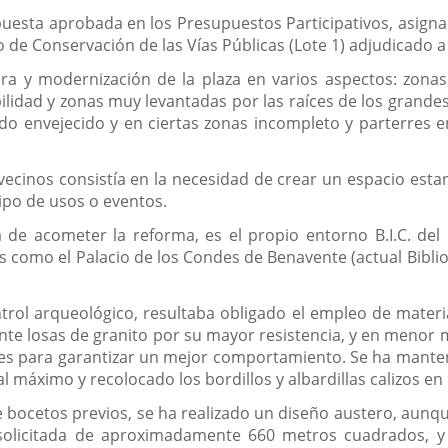
uesta aprobada en los Presupuestos Participativos, asignada
de Conservación de las Vías Públicas (Lote 1) adjudicado a 
a y modernización de la plaza en varios aspectos: zonas
lidad y zonas muy levantadas por las raíces de los grandes
ado envejecido y en ciertas zonas incompleto y parterres
 vecinos consistía en la necesidad de crear un espacio esta
tipo de usos o eventos.
 de acometer la reforma, es el propio entorno B.I.C. del 
s como el Palacio de los Condes de Benavente (actual Bibliot
rol arqueológico, resultaba obligado el empleo de materia
te losas de granito por su mayor resistencia, y en menor me
s para garantizar un mejor comportamiento. Se ha mantenido
 máximo y recolocado los bordillos y albardillas calizos en
 de bocetos previos, se ha realizado un diseño austero, aun
 solicitada de aproximadamente 660 metros cuadrados, y