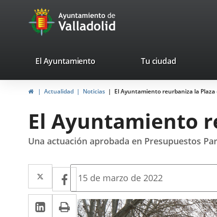
Portal
Saltar al contenido
avaTop
Web
del
Ayuntamiento
valladolid.es
El Ayuntamiento
Tu ciudad
de
Inicio
Actualidad
Noticias
El Ayuntamiento reurbaniza la Plaza 
Valladolid
El Ayuntamiento re
Una actuación aprobada en Presupuestos Par
Twitter
Enlace
Facebook
Enlace
Fecha
15 de marzo de 2022
de
a
a
la
LinkedIn
Enlace
Imprimir
una
noticia
una