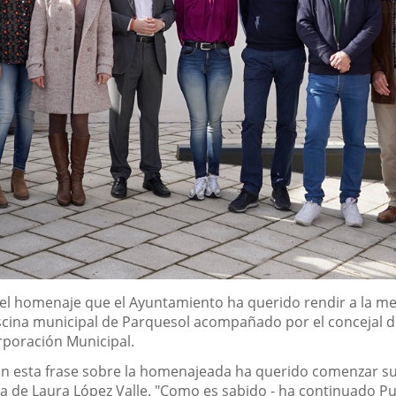
 el homenaje que el Ayuntamiento ha querido rendir a la med
iscina municipal de Parquesol acompañado por el concejal d
rporación Municipal.
n esta frase sobre la homenajeada ha querido comenzar su 
ia de Laura López Valle. "Como es sabido - ha continuado P