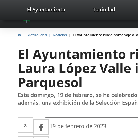
Portal
Saltar al contenido
valladolid.es
El Ayuntamiento
Tu ciudad
avaTop
Web
del
Inicio
Actualidad
Noticias
El Ayuntamiento rinde homenaje a la 
Ayuntamiento
El Ayuntamiento r
de
Laura López Valle 
Valladolid
Parquesol
Este domingo, 19 de febrero, se ha celebrado 
además, una exhibición de la Selección Españo
Twitter
Enlace
Facebook
Enlace
Fecha
19 de febrero de 2023
de
a
a
la