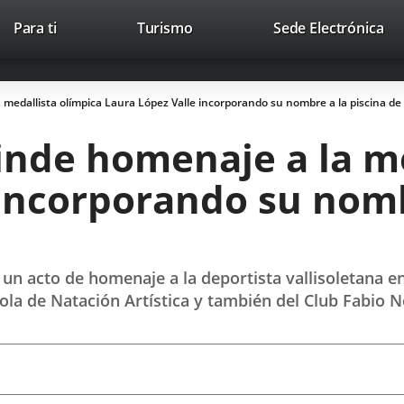
Este
En
Para ti
Turismo
Sede Electrónica
Accesibilidad
Trabaja con nosotros
Contac
enlace
a
se
un
abrirá
apl
medallista olímpica Laura López Valle incorporando su nombre a la piscina de
en
ext
una
inde homenaje a la me
ventana
nueva.
incorporando su nomb
un acto de homenaje a la deportista vallisoletana en
la de Natación Artística y también del Club Fabio Ne