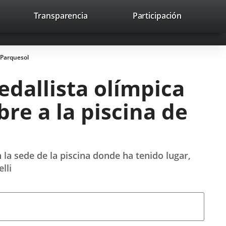
lace
Transparencia
Participación
avaHeaderSocial
Enlace
Enlace
Enlace
Recherche
to
Recherch
a
a
a
a
una
una
una
icación
aplicación
aplicación
aplicación
 Parquesol
erna.
externa.
externa.
externa.
dallista olímpica
re a la piscina de
 la sede de la piscina donde ha tenido lugar,
lli