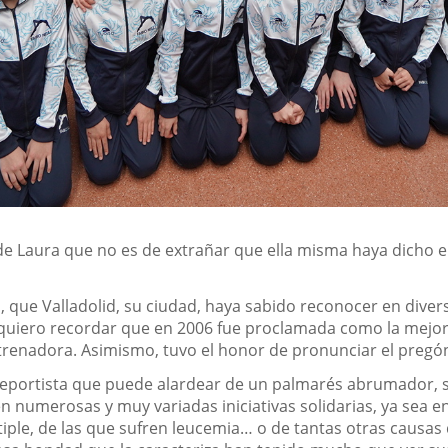
ias de Laura que no es de extrañar que ella misma haya dich
, que Valladolid, su ciudad, haya sabido reconocer en diver
, quiero recordar que en 2006 fue proclamada como la mejor d
renadora. Asimismo, tuvo el honor de pronunciar el pregón 
deportista que puede alardear de un palmarés abrumador, 
 numerosas y muy variadas iniciativas solidarias, ya sea en 
iple, de las que sufren leucemia… o de tantas otras causas