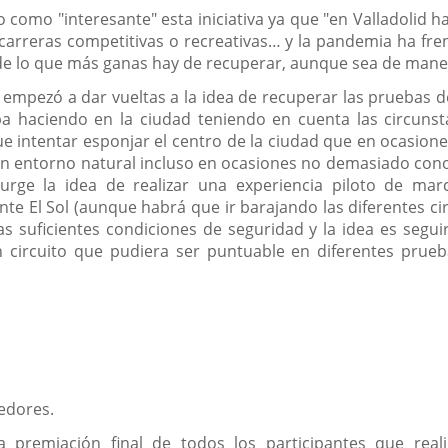
o como "interesante" esta iniciativa ya que "en Valladolid 
 carreras competitivas o recreativas… y la pandemia ha fr
 de lo que más ganas hay de recuperar, aunque sea de maner
pezó a dar vueltas a la idea de recuperar las pruebas de e
a haciendo en la ciudad teniendo en cuenta las circuns
que intentar esponjar el centro de la ciudad que en ocasion
un entorno natural incluso en ocasiones no demasiado conoc
rge la idea de realizar una experiencia piloto de marc
te El Sol (aunque habrá que ir barajando las diferentes cir
s suficientes condiciones de seguridad y la idea es segui
n circuito que pudiera ser puntuable en diferentes pru
edores.
 premiación final de todos los participantes que real