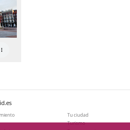
id.es
amiento
Tu ciudad
Este
Turismo