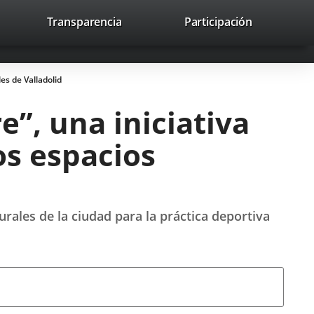
lace
Transparencia
Participación
avaHeaderSocial
Enlace
Enlace
Enlace
Recherche
to
Recherch
a
a
a
a
una
una
una
icación
aplicación
aplicación
aplicación
es de Valladolid
erna.
externa.
externa.
externa.
”, una iniciativa
os espacios
urales de la ciudad para la práctica deportiva