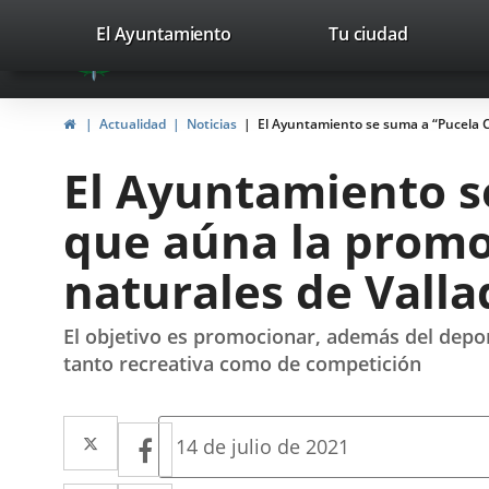
Portal
Saltar al contenido
valladolid.es
El Ayuntamiento
Tu ciudad
avaTop
Web
del
Inicio
Actualidad
Noticias
El Ayuntamiento se suma a “Pucela Co
Ayuntamiento
El Ayuntamiento se
de
que aúna la promoc
Valladolid
naturales de Valla
El objetivo es promocionar, además del deport
tanto recreativa como de competición
Twitter
Enlace
Facebook
Enlace
Fecha
14 de julio de 2021
de
a
a
la