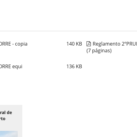
RRE - copia
140
KB
Reglamento 2ºPRU
(7 páginas)
ORRE equi
136
KB
ral de
rto