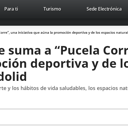
Este
En
Para ti
Turismo
Sede Electrónica
Accesibilidad
Trabaja con nosotros
Contac
enlace
a
se
un
abrirá
apl
rre”, una iniciativa que aúna la promoción deportiva y de los espacios natural
en
ext
una
 suma a “Pucela Corre
ventana
nueva.
ión deportiva y de l
dolid
e y los hábitos de vida saludables, los espacios nat