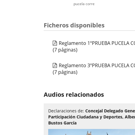
pucela corre
Número
Ficheros disponibles
de
diapositivas:
1
Reglamento 1ºPRUEBA PUCELA CO
(7 páginas)
Reglamento 3ºPRUEBA PUCELA C
(7 páginas)
Audios relacionados
Declaraciones de:
Concejal Delegado Gene
Participación Ciudadana y Deportes, Albe
Bustos García