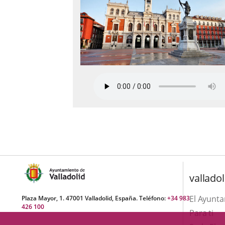
valladol
El Ayunt
Plaza Mayor, 1. 47001 Valladolid, España. Teléfono:
+34 983
426 100
Para ti