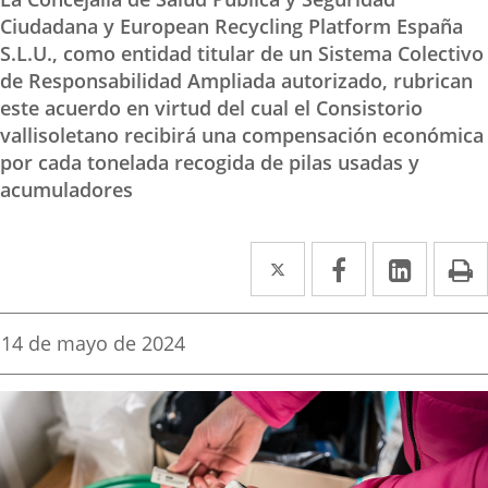
Ciudadana y European Recycling Platform España
S.L.U., como entidad titular de un Sistema Colectivo
de Responsabilidad Ampliada autorizado, rubrican
este acuerdo en virtud del cual el Consistorio
vallisoletano recibirá una compensación económica
por cada tonelada recogida de pilas usadas y
acumuladores
Twitter
Enlace
Facebook
Enlace
Linke
Enlace
I
a
a
a
una
una
una
Fecha
14 de mayo de 2024
de
aplicación
aplicación
aplica
la
noticia
externa.
externa.
extern