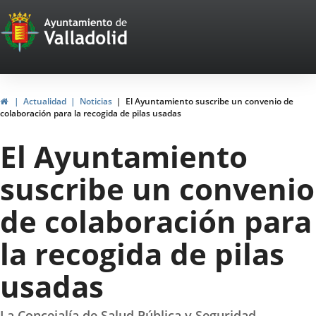
Portal
Saltar al contenido
Web
del
Ayuntamiento
Inicio
Actualidad
Noticias
El Ayuntamiento suscribe un convenio de
colaboración para la recogida de pilas usadas
de
El Ayuntamiento
Valladolid
suscribe un convenio
de colaboración para
la recogida de pilas
usadas
La Concejalía de Salud Pública y Seguridad