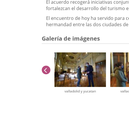
El acuerdo recogerá iniciativas conju
fortalezcan el desarrollo del turismo
El encuentro de hoy ha servido para ce
hermandad entre las dos ciudades d
Galería de imágenes
anterior
valladolid y yucatan
valla
Número
de
diapositivas:
2