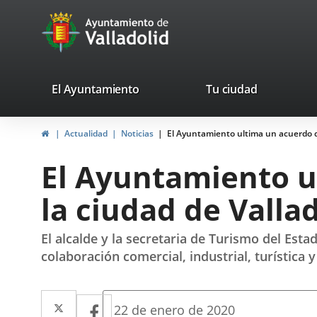
Portal
Saltar al contenido
avaTop
Web
del
Ayuntamiento
valladolid.es
El Ayuntamiento
Tu ciudad
de
Inicio
Actualidad
Noticias
El Ayuntamiento ultima un acuerdo de
Valladolid
El Ayuntamiento u
la ciudad de Valla
El alcalde y la secretaria de Turismo del Es
colaboración comercial, industrial, turístic
Twitter
Enlace
Facebook
Enlace
Fecha
22 de enero de 2020