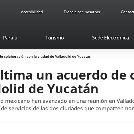
Accesibilidad
Trabaja con nosotros
Contac
Este
En
Para ti
Turismo
Sede Electrónica
enlace
a
se
u
 colaboración con la ciudad de Valladolid de Yucatán
abrirá
ap
en
ex
ltima un acuerdo de 
una
ventana
dolid de Yucatán
nueva.
tado mexicano han avanzado en una reunión en Vallad
a y de servicios de las dos ciudades que comparten n