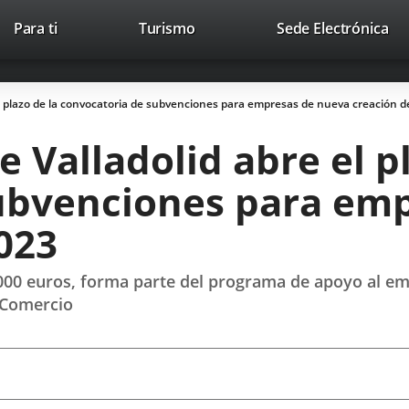
Este
En
Para ti
Turismo
Sede Electrónica
Accesibilidad
Trabaja con nosotros
Contac
enlace
a
se
un
abrirá
apl
l plazo de la convocatoria de subvenciones para empresas de nueva creación d
en
ext
una
 Valladolid abre el pl
ventana
nueva.
ubvenciones para em
023
000 euros, forma parte del programa de apoyo al em
 Comercio