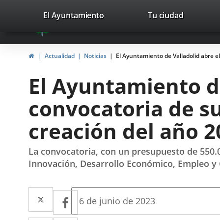
Portal
Saltar al contenido
valladolid.es
El Ayuntamiento
Tu ciudad
avaTop
Web
del
Inicio
Actualidad
Noticias
El Ayuntamiento de Valladolid abre e
Ayuntamiento
El Ayuntamiento de
de
convocatoria de s
Valladolid
creación del año 2
La convocatoria, con un presupuesto de 550.
Innovación, Desarrollo Económico, Empleo y
Twitter
Enlace
Facebook
Enlace
Fecha
6 de junio de 2023
de
a
a
la