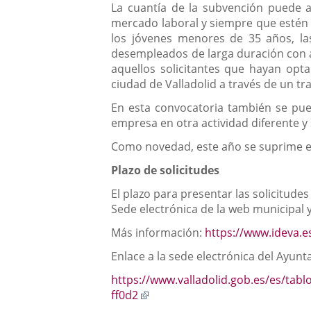
La cuantía de la subvención puede as
mercado laboral y siempre que estén 
los jóvenes menores de 35 años, la
desempleados de larga duración con 
aquellos solicitantes que hayan opt
ciudad de Valladolid a través de un tr
En esta convocatoria también se pue
empresa en otra actividad diferente 
Como novedad, este año se suprime el 
Plazo de solicitudes
El plazo para presentar las solicitudes 
Sede electrónica de la web municipal y
Más información:
https://www.ideva.
Enlace a la sede electrónica del Ayun
https://www.valladolid.gob.es/es/tab
Enlace
ff0d2
a