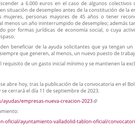
cender a 6.000 euros en el caso de algunos colectivos co
en situación de desempleo antes de la constitución de la e
s mujeres, personas mayores de 45 años o tener recono
al menos un año ininterrumpido de desempleo; además tam
ado por formas jurídicas de economía social, o cuya act
aspaso.
den beneficiar de la ayuda solicitantes que ya tengan u
y siempre que generen, al menos, un nuevo puesto de trabaj
requisito de un gasto inicial mínimo y se mantienen la excl
se abre hoy, tras la publicación de la convocatoria en el Bolet
 se cerrará el día 11 de septiembre de 2023.
Enlace
es/ayudas/empresas-nueva-creacion-2023
a
tamiento:
una
aplicación
lon-oficial/ayuntamiento-valladolid-tablon-oficial/convoca
externa.