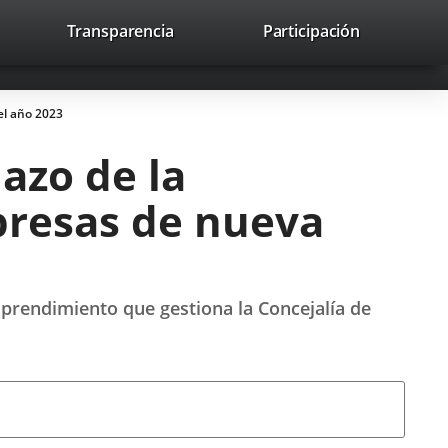
lace
Transparencia
Participación
avaHeaderSocial
Enlace
Enlace
Enlace
Recherche
to
Recherch
a
a
a
a
una
una
una
icación
aplicación
aplicación
aplicación
el año 2023
erna.
externa.
externa.
externa.
azo de la
presas de nueva
prendimiento que gestiona la Concejalía de