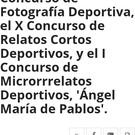
Fotografía Deportiva,
el X Concurso de
Relatos Cortos
Deportivos, y el I
Concurso de
Microrrrelatos
Deportivos, 'Ángel
María de Pablos'.
Twitter
Enlace
Facebook
Enlace
Linke
Enlace
I