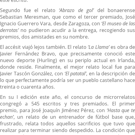
Segundo fue el relato
‘Abrazo de gol’
del bonaerense
Sebastian Meresman, que como el tercer premiado, José
Ignacio Guerrero Vara, desde Zaragoza, con
‘El museo de la
derrotas’
no pudieron acudir a la entrega, recogiendo sus
premios, dos amistades en su nombre.
El accésit viajó lejos también. El relato
‘La Llama’
es obra d
Javier Fernández Bravo, que precisamente conoció este
nuevo deporte (Hurling) en su periplo actual en Irlanda,
donde reside. Finalmente, el mejor relato local fue para
Javier Tascón González, con
‘El patatal’
, en la descripción d
lo que perfectamente podría ser un pueblo castellano hace
treinta o cuarenta años.
En su I edición este año, el concurso de microrrelatos
congregó a 545 escritos y tres premiados. El primer
premio, para José Joaquín Jiménez Pérez, con
‘Hasta que t
echan’
, un relato de un entrenador de fútbol base que,
frustrado, relata todos aquellos sacrificios que tuvo que
realizar para terminar siendo despedido. La condición que