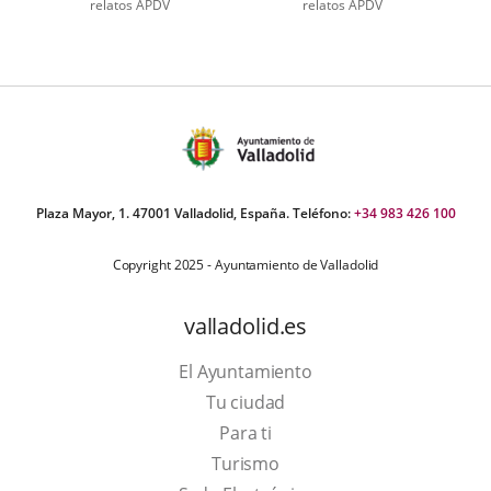
relatos APDV
relatos APDV
úmero
e
apositivas:
2
Plaza Mayor, 1. 47001 Valladolid, España. Teléfono:
+34 983 426 100
Copyright 2025 - Ayuntamiento de Valladolid
valladolid.es
El Ayuntamiento
Tu ciudad
Para ti
Este
Turismo