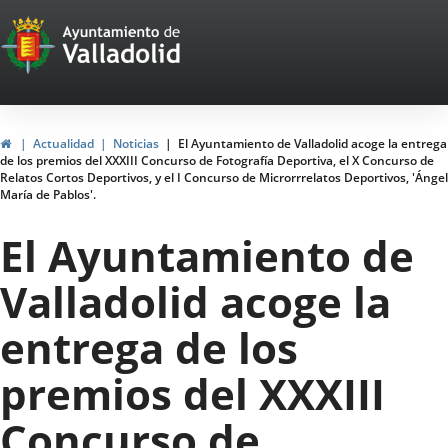
Portal
Saltar al contenido
Web
del
Ayuntamiento
Inicio
Actualidad
Noticias
El Ayuntamiento de Valladolid acoge la entrega
de los premios del XXXIII Concurso de Fotografía Deportiva, el X Concurso de
de
Relatos Cortos Deportivos, y el I Concurso de Microrrrelatos Deportivos, 'Ángel
María de Pablos'.
Valladolid
El Ayuntamiento de
Valladolid acoge la
entrega de los
premios del XXXIII
Concurso de