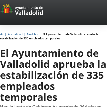
Portal
Saltar al contenido
Web
del
Ayuntamiento
Inicio
Actualidad
Noticias
El Ayuntamiento de Valladolid aprueba la
estabilización de 335 empleados temporales
de
El Ayuntamiento de
Valladolid
Valladolid aprueba la
estabilización de 335
empleados
temporales
Hoy la Junta de Gobierno ha aprobado 264 plazas