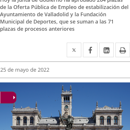
de la Oferta Pública de Empleo de estabilización del
Ayuntamiento de Valladolid y la Fundación
Municipal de Deportes, que se suman a las 71
plazas de procesos anteriores
Twitter
Enlace
Facebook
Enlace
Linke
Enlace
I
a
a
a
una
una
una
Fecha
25 de mayo de 2022
de
aplicación
aplicación
aplica
la
noticia
externa.
externa.
extern