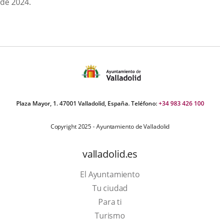
de 2024.
Plaza Mayor, 1. 47001 Valladolid, España. Teléfono:
+34 983 426 100
Copyright 2025 - Ayuntamiento de Valladolid
valladolid.es
El Ayuntamiento
Tu ciudad
Para ti
Este
Turismo