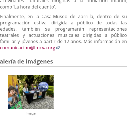
actividades culturales dirigidas a la población infantil,
como ‘La hora del cuento’.
Finalmente, en la Casa-Museo de Zorrilla, dentro de su
programación estival dirigida a público de todas las
edades, también se programarán representaciones
teatrales y actuaciones musicales dirigidas a público
familiar y jóvenes a partir de 12 años. Más información en
Enlace
comunicacion@fmcva.org
a
una
alería de imágenes
aplicación
externa.
image