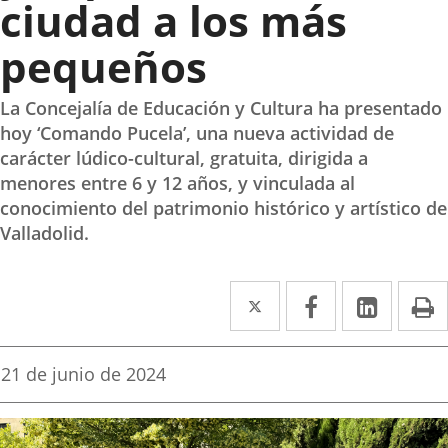
ciudad a los más
pequeños
La Concejalía de Educación y Cultura ha presentado
hoy ‘Comando Pucela’, una nueva actividad de
carácter lúdico-cultural, gratuita, dirigida a
menores entre 6 y 12 años, y vinculada al
conocimiento del patrimonio histórico y artístico de
Valladolid.
Twitter
Enlace
Facebook
Enlace
Linke
Enlace
I
a
a
a
una
una
una
Fecha
21 de junio de 2024
de
aplicación
aplicación
aplica
la
noticia
externa.
externa.
extern