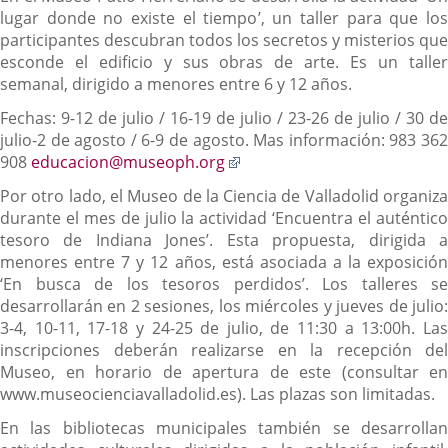
lugar donde no existe el tiempo’, un taller para que los
participantes descubran todos los secretos y misterios que
esconde el edificio y sus obras de arte. Es un taller
semanal, dirigido a menores entre 6 y 12 años.
Fechas: 9-12 de julio / 16-19 de julio / 23-26 de julio / 30 de
julio-2 de agosto / 6-9 de agosto. Mas información: 983 362
Enlace
908
educacion@museoph.org
a
Por otro lado, el Museo de la Ciencia de Valladolid organiza
una
durante el mes de julio la actividad ‘Encuentra el auténtico
aplicación
tesoro de Indiana Jones’. Esta propuesta, dirigida a
externa.
menores entre 7 y 12 años, está asociada a la exposición
‘En busca de los tesoros perdidos’. Los talleres se
desarrollarán en 2 sesiones, los miércoles y jueves de julio:
3-4, 10-11, 17-18 y 24-25 de julio, de 11:30 a 13:00h. Las
inscripciones deberán realizarse en la recepción del
Museo, en horario de apertura de este (consultar en
www.museocienciavalladolid.es). Las plazas son limitadas.
En las bibliotecas municipales también se desarrollan