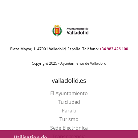
Plaza Mayor, 1. 47001 Valladolid, España. Teléfono:
+34 983 426 100
Copyright 2025 - Ayuntamiento de Valladolid
valladolid.es
El Ayuntamiento
Tu ciudad
Para ti
Este
Turismo
enlace
Enlace
Sede Electrónica
se
a
Transparencia
Utilisation de