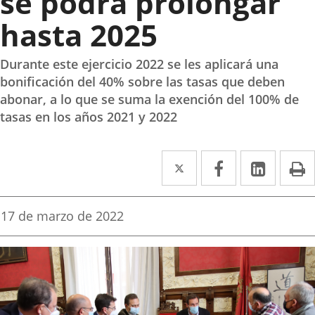
se podrá prolongar
hasta 2025
Durante este ejercicio 2022 se les aplicará una
bonificación del 40% sobre las tasas que deben
abonar, a lo que se suma la exención del 100% de
tasas en los años 2021 y 2022
Twitter
Enlace
Facebook
Enlace
Linke
Enlace
I
a
a
a
una
una
una
Fecha
17 de marzo de 2022
de
aplicación
aplicación
aplica
la
noticia
externa.
externa.
extern