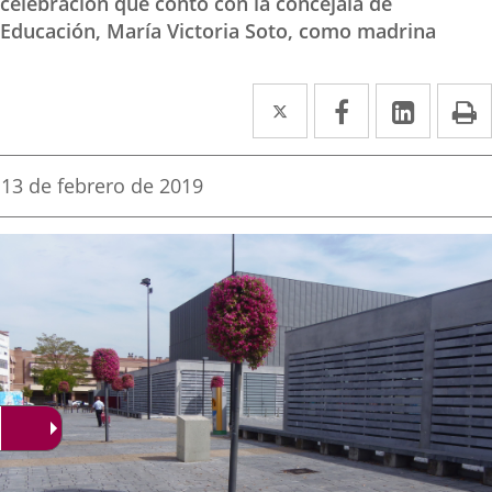
celebración que contó con la concejala de
Educación, María Victoria Soto, como madrina
Twitter
Enlace
Facebook
Enlace
Linke
Enlace
I
a
a
a
una
una
una
Fecha
13 de febrero de 2019
de
aplicación
aplicación
aplica
la
noticia
externa.
externa.
extern