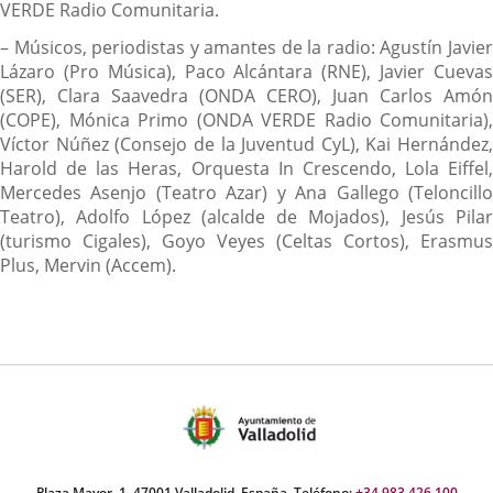
VERDE Radio Comunitaria.
– Músicos, periodistas y amantes de la radio: Agustín Javier
Lázaro (Pro Música), Paco Alcántara (RNE), Javier Cuevas
(SER), Clara Saavedra (ONDA CERO), Juan Carlos Amón
(COPE), Mónica Primo (ONDA VERDE Radio Comunitaria),
Víctor Núñez (Consejo de la Juventud CyL), Kai Hernández,
Harold de las Heras, Orquesta In Crescendo, Lola Eiffel,
Mercedes Asenjo (Teatro Azar) y Ana Gallego (Teloncillo
Teatro), Adolfo López (alcalde de Mojados), Jesús Pilar
(turismo Cigales), Goyo Veyes (Celtas Cortos), Erasmus
Plus, Mervin (Accem).
Plaza Mayor, 1. 47001 Valladolid, España. Teléfono:
+34 983 426 100