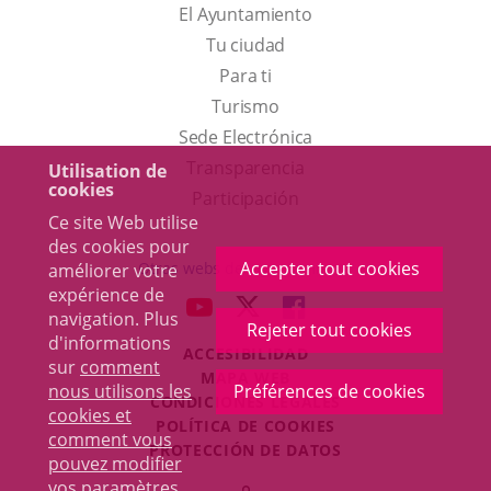
El Ayuntamiento
Tu ciudad
Para ti
Este
Turismo
enlace
Enlace
Sede Electrónica
se
a
Transparencia
Utilisation de
cookies
abrirá
una
Participación
Ce site Web utilise
en
aplicación
des cookies pour
una
externa.
Accepter tout cookies
Otras webs del ayuntamiento
améliorer votre
ventana
expérience de
aderSocial
ENLACE
ENLACE
ENLACE
navigation. Plus
nueva.
Rejeter tout cookies
A
A
A
d'informations
ACCESIBILIDAD
UNA
UNA
UNA
sur
comment
MAPA WEB
APLICACIÓN
APLICACIÓN
APLICACIÓN
nous utilisons les
Préférences de cookies
r
CONDICIONES LEGALES
EXTERNA.
EXTERNA.
EXTERNA.
cookies et
POLÍTICA DE COOKIES
comment vous
PROTECCIÓN DE DATOS
pouvez modifier
Toggl
vos paramètres
.
Iniciar
navig