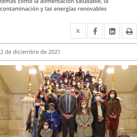
temas como la alimentación saludable, la
contaminación y las energías renovables
Twitter
Enlace
Facebook
Enlace
Linke
Enlace
I
a
a
a
una
una
una
Fecha
2 de diciembre de 2021
de
aplicación
aplicación
aplica
la
noticia
externa.
externa.
extern