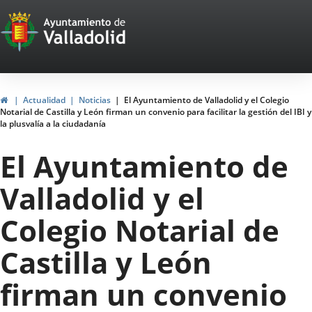
Portal
Saltar al contenido
Web
del
Ayuntamiento
Inicio
Actualidad
Noticias
El Ayuntamiento de Valladolid y el Colegio
Notarial de Castilla y León firman un convenio para facilitar la gestión del IBI y
de
la plusvalía a la ciudadanía
Valladolid
El Ayuntamiento de
Valladolid y el
Colegio Notarial de
Castilla y León
firman un convenio