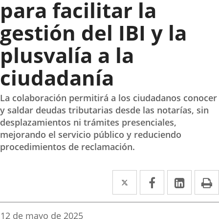
para facilitar la
gestión del IBI y la
plusvalía a la
ciudadanía
La colaboración permitirá a los ciudadanos conocer
y saldar deudas tributarias desde las notarías, sin
desplazamientos ni trámites presenciales,
mejorando el servicio público y reduciendo
procedimientos de reclamación.
Twitter
Enlace
Facebook
Enlace
Linke
Enlace
I
a
a
a
una
una
una
Fecha
12 de mayo de 2025