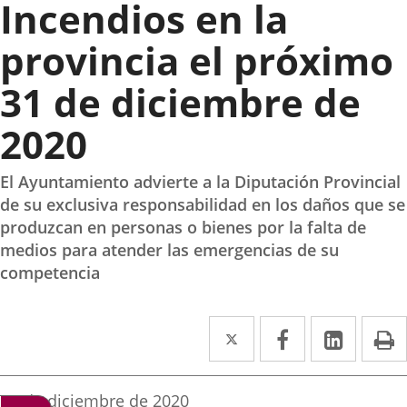
Incendios en la
provincia el próximo
31 de diciembre de
2020
El Ayuntamiento advierte a la Diputación Provincial
de su exclusiva responsabilidad en los daños que se
produzcan en personas o bienes por la falta de
medios para atender las emergencias de su
competencia
Twitter
Enlace
Facebook
Enlace
Linke
Enlace
I
a
a
a
una
una
una
Fecha
15 de diciembre de 2020