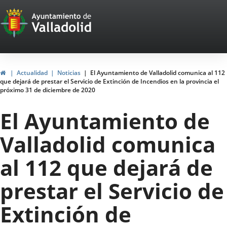
Portal
Saltar al contenido
Web
del
Ayuntamiento
Inicio
Actualidad
Noticias
El Ayuntamiento de Valladolid comunica al 112
que dejará de prestar el Servicio de Extinción de Incendios en la provincia el
de
próximo 31 de diciembre de 2020
Valladolid
El Ayuntamiento de
Valladolid comunica
al 112 que dejará de
prestar el Servicio de
Extinción de