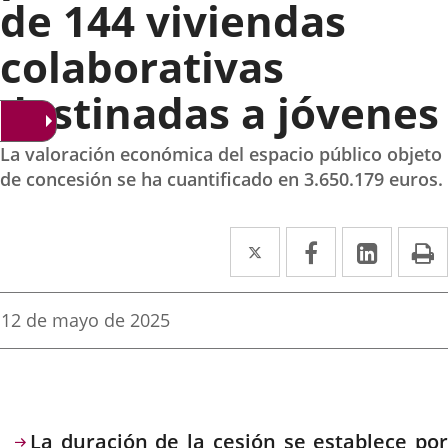
de 144 viviendas
colaborativas
destinadas a jóvenes
La valoración económica del espacio público objeto
de concesión se ha cuantificado en 3.650.179 euros.
Twitter
Enlace
Facebook
Enlace
Linke
Enlace
I
a
a
a
una
una
una
Fecha
12 de mayo de 2025
de
aplicación
aplicación
aplica
la
noticia
externa.
externa.
extern
Descripción
La duración de la cesión se establece por