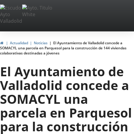
Portal
Saltar al contenido
Web
del
Ayuntamiento
Inicio
Actualidad
Noticias
El Ayuntamiento de Valladolid concede a
SOMACYL una parcela en Parquesol para la construcción de 144 viviendas
de
colaborativas destinadas a jóvenes
Valladolid
El Ayuntamiento de
Valladolid concede a
SOMACYL una
parcela en Parquesol
para la construcción