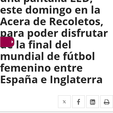
este domingo en la
Acera de Recoletos,
para poder disfrutar
de la final del
mundial de fútbol
femenino entre
España e Inglaterra
Twitter
Enlace
Facebook
Enlace
Linke
Enlace
I
a
a
a