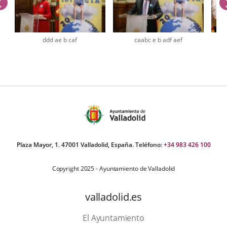
anterior
ddd ae b caf
caabc e b adf aef
úmero
e
apositivas:
Plaza Mayor, 1. 47001 Valladolid, España. Teléfono:
+34 983 426 100
Copyright 2025 - Ayuntamiento de Valladolid
valladolid.es
El Ayuntamiento