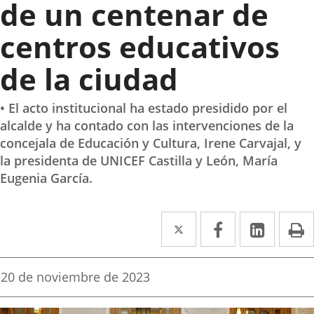
de un centenar de
centros educativos
de la ciudad
• El acto institucional ha estado presidido por el
alcalde y ha contado con las intervenciones de la
concejala de Educación y Cultura, Irene Carvajal, y
la presidenta de UNICEF Castilla y León, María
Eugenia García.
Twitter
Enlace
Facebook
Enlace
Linke
Enlace
I
a
a
a
una
una
una
Fecha
20 de noviembre de 2023
de
aplicación
aplicación
aplica
la