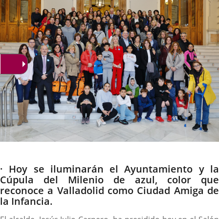
noticia
externa.
externa.
extern
Descripción
· Hoy se iluminarán el Ayuntamiento y la
Cúpula del Milenio de azul, color que
reconoce a Valladolid como Ciudad Amiga de
la Infancia.