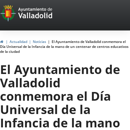
Portal
Saltar al contenido
Web
del
Ayuntamiento
Inicio
Actualidad
Noticias
El Ayuntamiento de Valladolid conmemora el
Día Universal de la Infancia de la mano de un centenar de centros educativos
de
de la ciudad
Valladolid
El Ayuntamiento de
Valladolid
conmemora el Día
Universal de la
Infancia de la mano